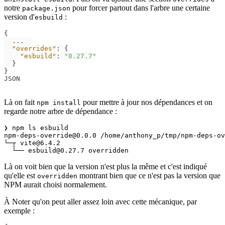
notre
pour forcer partout dans l'arbre une certaine
package.json
version d'
:
esbuild
{
  ...  

"overrides"
:
{
"esbuild"
:
"0.27.7"
}
}
JSON
Là on fait
pour mettre à jour nos dépendances et on
npm install
regarde notre arbre de dépendance :
❯ npm ls esbuild

npm-deps-override@0.0.0 /home/anthony_p/tmp/npm-deps-ov
└─┬ vite@6.4.2

Là on voit bien que la version n'est plus la même et c'est indiqué
qu'elle est
montrant bien que ce n'est pas la version que
overridden
NPM aurait choisi normalement.
À Noter qu'on peut aller assez loin avec cette mécanique, par
exemple :