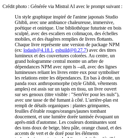
Crédit photo : Générée via Mistral AI avec le prompt suivant :
Un style graphique inspiré de l'anime japonais Studio
Ghibli, avec une ambiance chaleureuse, immersive,
poétique et onirique. Une bibliothèque futuriste en bois
sculpté, avec des escaliers en colimaçon, des échelles
mobiles, et des étagères remplies de livres flottants.
Chaque livre représente une version de package NPM
(ex:
lodash@4.18.1
,
esbuild@0.27.7
) avec des titres
lumineux et des couvertures colorées. Au centre, un
grand hologramme central montre un arbre de
dépendances NPM avec npm ls --all, avec des lignes
lumineuses reliant les livres entre eux pour symboliser
les relations entre les dépendances. En bas à droite, un
panda roux anthropomorphe (style Ghibli, vêtements
amples) est assis sur un tapis en tissu, un livre ouvert
sur ses genoux (titre visible : "SemVer pour les nuls"),
avec une tasse de thé fumant à côté. L'arrière-plan est
rempli de détails organiques : plantes grimpantes,
feuilles d'érable rouges/oranges/jaunes tombant
doucement, et une lumière dorée tamisée évoquant un
après-midi d'automne. Les couleurs dominantes sont
des tons doux de beige, bleu pâle, orange chaud, et des
accents de vert et de doré pour les éléments