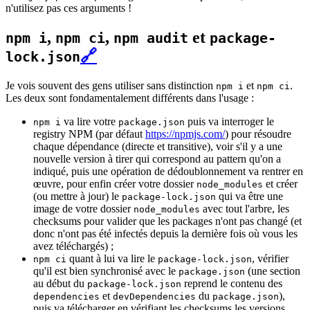
n'utilisez pas ces arguments !
,
,
et
npm i
npm ci
npm audit
package-
🔗
lock.json
Je vois souvent des gens utiliser sans distinction
et
.
npm i
npm ci
Les deux sont fondamentalement différents dans l'usage :
va lire votre
puis va interroger le
npm i
package.json
registry NPM (par défaut
https://npmjs.com/
) pour résoudre
chaque dépendance (directe et transitive), voir s'il y a une
nouvelle version à tirer qui correspond au pattern qu'on a
indiqué, puis une opération de dédoublonnement va rentrer en
œuvre, pour enfin créer votre dossier
et créer
node_modules
(ou mettre à jour) le
qui va être une
package-lock.json
image de votre dossier
avec tout l'arbre, les
node_modules
checksums pour valider que les packages n'ont pas changé (et
donc n'ont pas été infectés depuis la dernière fois où vous les
avez téléchargés) ;
quant à lui va lire le
, vérifier
npm ci
package-lock.json
qu'il est bien synchronisé avec le
(une section
package.json
au début du
reprend le contenu des
package-lock.json
et
du
),
dependencies
devDependencies
package.json
puis va télécharger en vérifiant les checksums les versions