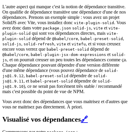
L'autre aspect qui manque c'est la notion de dépendance transitive.
On qualifie de dépendance transitive une dépendance d'une de nos
dépendances. Prenons un exemple simple : vous avez un projet
SolidJS avec Vite, vous installez donc
. Vous
vite-plugin-solid
avez donc dans votre
,
et
package.json
solid-js
vite
vite-
qui sont vos dépendances directes, mais
plugin-solid
vite-
dépend de
,
,
plugin-solid
@babel/core
babel-preset-solid
,
,
et
, et si vous creusez
solid-js
solid-refresh
vite
vitefu
encore vous verrez que
dépend de
babel-preset-solid
,
et
@babel/core
babel-plugin-jsx-dom-expressions
solid-
, et on pourrait creuser un peu toutes les dépendances comme ça.
js
Chaque dépendance pouvant dépendre d'une version différente
d'une même dépendance (vous pouvez dépendance de
solid-
,
dépendre de
js@1.9.12
babel-preset-solid
solid-
, et
dépendre de
js@1.9.11
babel-preset-solid
solid-
), ce ne serait pas forcément très stable / recommandé
js@1.9.10
mais c'est possible du point de vue de NPM.
Vous avez donc des dépendances que vous maitrisez et d'autres que
vous ne maitrisez pas directement. À priori.
Visualisé vos dépendances
🔗
Commençons par notre
: