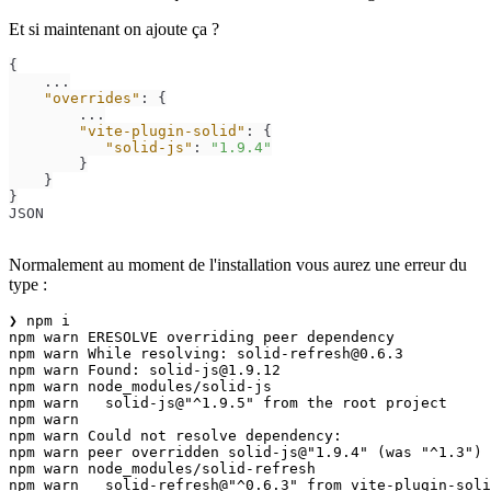
Et si maintenant on ajoute ça ?
{
    ...

"overrides"
:
{
        ...

"vite-plugin-solid"
:
{
"solid-js"
:
"1.9.4"
}
}
}
JSON
Normalement au moment de l'installation vous aurez une erreur du
type :
❯ npm i         

npm warn ERESOLVE overriding peer dependency

npm warn While resolving: solid-refresh@0.6.3

npm warn Found: solid-js@1.9.12

npm warn node_modules/solid-js

npm warn   solid-js@"^1.9.5" from the root project

npm warn

npm warn Could not resolve dependency:

npm warn peer overridden solid-js@"1.9.4" (was "^1.3") 
npm warn node_modules/solid-refresh

npm warn   solid-refresh@"^0.6.3" from vite-plugin-soli