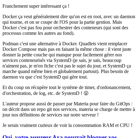
Franchement super intéressant ça !
Docker ça veut généralement dire qu'on est en root, avec un daemon
qui tourne, et on se coupe de l'OS pour la partie gestion. Mais
Docker c'est pas fou pour orchestrer des conteneurs (qui sont des
processus comme les autres au fond).
Podman c'est une alternative à Docker. Quadlets vient remplacer
Docker Compose mais pas en faisant la même chose : il vient juste
donner la petite couche qui manque pour facilement gérer nos
services conteneurisés via SystemD (je sais, je sais, beaucoup
n'aiment pas, je m'en fiche c'est pas le sujet du jour, et SystemD ça
marche quand même bien et globalement partout). Plus besoin de
daemon vu que c'est SystemD qui gère tout.
Et du coup on récupère tout le système de timer, d'ordonancement,
d'orchestration, de log, etc. de SystemD ! 😮
L'auteur propose aussi de passer par Materia pour faire du GitOps :
on décrit dans un repo git nos services, materia se charge de mettre à
jour nos définitions de services sur notre serveur !
Je serais vraiment curieux de voir la consommation RAM et CPU !
Oui, votre assureur Axa pourrait bloquer vos