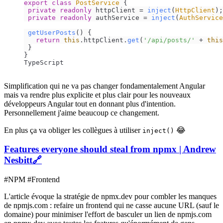
export
class
PostService
 {

private
readonly
 httpClient = 
inject
(
HttpClient
);

private
readonly
 authService = 
inject
(
AuthService
getUserPosts
(
) {

return
this
.
httpClient
.
get
(
'/api/posts/'
 + 
this
 }

}
TypeScript
Simplification qui ne va pas changer fondamentalement Angular
mais va rendre plus explicite et plus clair pour les nouveaux
développeurs Angular tout en donnant plus d'intention.
Personnellement j'aime beaucoup ce changement.
En plus ça va obliger les collègues à utiliser
😂
inject()
Features everyone should steal from npmx | Andrew
Nesbitt
🔗
#NPM #Frontend
L'article évoque la stratégie de npmx.dev pour combler les manques
de npmjs.com : refaire un frontend qui ne casse aucune URL (sauf le
domaine) pour minimiser l'effort de basculer un lien de npmjs.com