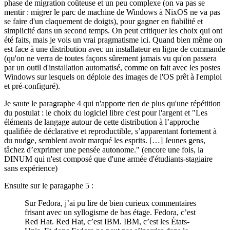
phase de migration coûteuse et un peu complexe (on va pas se
mentir : migrer le parc de machine de Windows à NixOS ne va pas
se faire d'un claquement de doigts), pour gagner en fiabilité et
simplicité dans un second temps. On peut critiquer les choix qui ont
été faits, mais je vois un vrai pragmatisme ici. Quand bien même on
est face à une distribution avec un installateur en ligne de commande
(qu'on ne verra de toutes façons sûrement jamais vu qu'on passera
par un outil d'installation automatisé, comme on fait avec les postes
Windows sur lesquels on déploie des images de l'OS prêt à l'emploi
et pré-configuré).
Je saute le paragraphe 4 qui n'apporte rien de plus qu'une répétition
du postulat : le choix du logiciel libre c'est pour l'argent et "Les
éléments de langage autour de cette distribution à l’approche
qualifiée de déclarative et reproductible, s’apparentant fortement à
du nudge, semblent avoir marqué les esprits. […] Jeunes gens,
tâchez d’exprimer une pensée autonome." (encore une fois, la
DINUM qui n'est composé que d'une armée d'étudiants-stagiaire
sans expérience)
Ensuite sur le paragaphe 5 :
Sur Fedora, j’ai pu lire de bien curieux commentaires
frisant avec un syllogisme de bas étage. Fedora, c’est
Red Hat. Red Hat, c’est IBM. IBM, c’est les États-