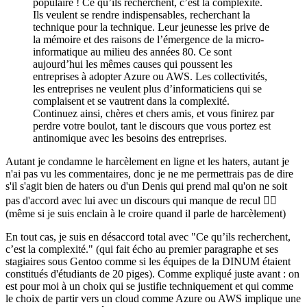
populaire ! Ce qu’ils recherchent, c’est la complexité.
Ils veulent se rendre indispensables, recherchant la
technique pour la technique. Leur jeunesse les prive de
la mémoire et des raisons de l’émergence de la micro-
informatique au milieu des années 80. Ce sont
aujourd’hui les mêmes causes qui poussent les
entreprises à adopter Azure ou AWS. Les collectivités,
les entreprises ne veulent plus d’informaticiens qui se
complaisent et se vautrent dans la complexité.
Continuez ainsi, chères et chers amis, et vous finirez par
perdre votre boulot, tant le discours que vous portez est
antinomique avec les besoins des entreprises.
Autant je condamne le harcèlement en ligne et les haters, autant je
n'ai pas vu les commentaires, donc je ne me permettrais pas de dire
s'il s'agit bien de haters ou d'un Denis qui prend mal qu'on ne soit
pas d'accord avec lui avec un discours qui manque de recul 🤷‍♂️
(même si je suis enclain à le croire quand il parle de harcèlement)
En tout cas, je suis en désaccord total avec "Ce qu’ils recherchent,
c’est la complexité." (qui fait écho au premier paragraphe et ses
stagiaires sous Gentoo comme si les équipes de la DINUM étaient
constitués d'étudiants de 20 piges). Comme expliqué juste avant : on
est pour moi à un choix qui se justifie techniquement et qui comme
le choix de partir vers un cloud comme Azure ou AWS implique une