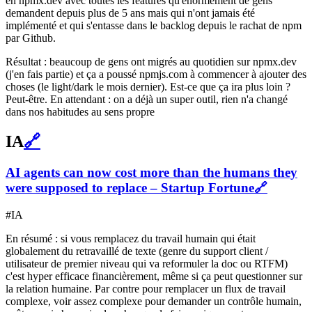
en npmx.dev avec toutes les features qu'énormément de gens
demandent depuis plus de 5 ans mais qui n'ont jamais été
implémenté et qui s'entasse dans le backlog depuis le rachat de npm
par Github.
Résultat : beaucoup de gens ont migrés au quotidien sur npmx.dev
(j'en fais partie) et ça a poussé npmjs.com à commencer à ajouter des
choses (le light/dark le mois dernier). Est-ce que ça ira plus loin ?
Peut-être. En attendant : on a déjà un super outil, rien n'a changé
dans nos habitudes au sens propre
IA
🔗
AI agents can now cost more than the humans they
were supposed to replace – Startup Fortune
🔗
#IA
En résumé : si vous remplacez du travail humain qui était
globalement du retravaillé de texte (genre du support client /
utilisateur de premier niveau qui va reformuler la doc ou RTFM)
c'est hyper efficace financièrement, même si ça peut questionner sur
la relation humaine. Par contre pour remplacer un flux de travail
complexe, voir assez complexe pour demander un contrôle humain,