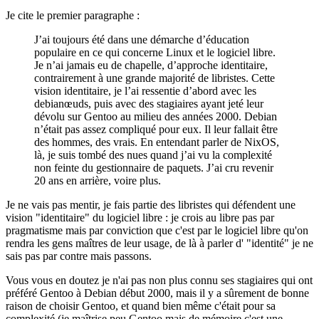
Je cite le premier paragraphe :
J’ai toujours été dans une démarche d’éducation
populaire en ce qui concerne Linux et le logiciel libre.
Je n’ai jamais eu de chapelle, d’approche identitaire,
contrairement à une grande majorité de libristes. Cette
vision identitaire, je l’ai ressentie d’abord avec les
debianœuds, puis avec des stagiaires ayant jeté leur
dévolu sur Gentoo au milieu des années 2000. Debian
n’était pas assez compliqué pour eux. Il leur fallait être
des hommes, des vrais. En entendant parler de NixOS,
là, je suis tombé des nues quand j’ai vu la complexité
non feinte du gestionnaire de paquets. J’ai cru revenir
20 ans en arrière, voire plus.
Je ne vais pas mentir, je fais partie des libristes qui défendent une
vision "identitaire" du logiciel libre : je crois au libre pas par
pragmatisme mais par conviction que c'est par le logiciel libre qu'on
rendra les gens maîtres de leur usage, de là à parler d' "identité" je ne
sais pas par contre mais passons.
Vous vous en doutez je n'ai pas non plus connu ses stagiaires qui ont
préféré Gentoo à Debian début 2000, mais il y a sûrement de bonne
raison de choisir Gentoo, et quand bien même c'était pour sa
complexité (je maîtrise peu Gentoo mais de mémoire c'est une