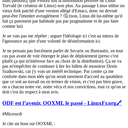
mais passons), que Fedora soit la distribution préférée de Linus
Torvald (le créateur de Linux) non plus. Au passage Linus utilise un
vieux fork patché d'une version allégé d'Emacs, donc on devrait
peut-être l'immiter aveuglément ? 🤔 (non, Linus dit lui-même qu'il
fait ça purement par habitude pas par pragmatisme et de pas faire
comme lui)
Je ne vais pas me répéter : arguer l'idéologie ici c'est au mieux de
l'ignorance au pire d'une volonté de désinformation ici.
Je ne pensais pas forcément parler de Securix ou Bureautix, en tout
cas pas avant de voir émerger le plan de déploiement (perso c'est
plutôt ça qui m'intéresse face au choix de la distribution). Ça ne va
pas m'empêcher de continuer à lire les billets de monsieur Denis
Szalkowski, car j'y vois un intérêt technique. Par contre ça me
conforte dans mon idée qu'on serait rarement d'accord au quotidien
que ce soit au travail ou en termes de vision, et c'est pas bien grave,
on a chacun notre vie, notre vécu et nos convictions, tout ce qu'on se
doit c'est du respect à mon avis.
ODF est l’avenir, OOXML le passé - LinuxFr.org
🔗
#Microsoft
Je cite un bout sur OOXML :