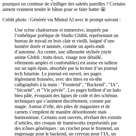
pourquoi on continue de s'infliger des saletés pareilles ? Certains
aiment vraiment tendre le bâton pour se faire battre 😬
Crédit photo : Générée via Mistral AI avec le prompt suivant :
Une scène chaleureuse et immersive, inspirée par
l’esthétique poétique de Studio Ghibli, représentant un
bureau de travail en bois clair et vieilli, baigné d’une
lumière dorée et tamisée, comme un après-midi
d’automne. Au centre, une silhouette stylisée (style
anime Ghibli : traits doux, visage non détaillé,
vêtements amples et confortables) est assise en tailleur
sur un tapis épais, absorbée par la lecture d’un journal
tech futuriste. Le journal est ouvert, ses pages
légèrement froissées, avec des titres en en-tête
calligraphiés à la main : "Frontend", "Backend", "IA",
"Sécurité", et "Vie privée". Les pages brillent d’un halo
bleu pâle, évoquant des lignes de code et des schémas
techniques qui s’animent discrètement, comme par
magie. Autour d’elle, des piles de magazines et de
carnets s’empilent de manière désordonnée mais
harmonieuse. Certains sont ouverts, révélant des extraits
d’articles, des croquis de frameworks (représentés par
des icônes génériques : un crochet pour le frontend, un
engrenage pour le backend, un cerveau pour l’IA, un