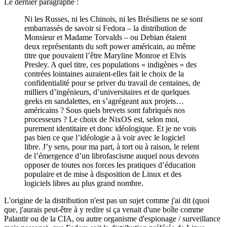
Le dernier paragraphe :
Ni les Russes, ni les Chinois, ni les Brésiliens ne se sont
embarrassés de savoir si Fedora – la distribution de
Monsieur et Madame Torvalds – ou Debian étaient
deux représentants du soft power américain, au même
titre que pouvaient l’être Maryline Monroe et Elvis
Presley. A quel titre, ces populations « indigènes » des
contrées lointaines auraient-elles fait le choix de la
confidentialité pour se priver du travail de centaines, de
milliers d’ingénieurs, d’universitaires et de quelques
geeks en sandalettes, en s’agrégeant aux projets…
américains ? Sous quels brevets sont fabriqués nos
processeurs ? Le choix de NixOS est, selon moi,
purement identitaire et donc idéologique. Et je ne vois
pas bien ce que l’idéologie a à voir avec le logiciel
libre. J’y sens, pour ma part, à tort ou à raison, le relent
de l’émergence d’un librofascisme auquel nous devons
opposer de toutes nos forces les pratiques d’éducation
populaire et de mise à disposition de Linux et des
logiciels libres au plus grand nombre.
L'origine de la distribution n'est pas un sujet comme j'ai dit (quoi
que, j'aurais peut-être à y redire si ça venait d'une boîte comme
Palantir ou de la CIA, ou autre organisme d'espionage / surveillance