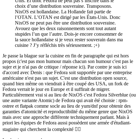
Unis. Et donc Fedora ne peut pas s’inscrire dans le
choix d’une distribution souveraine. Transposons.
NixOS est hollandaise. La Hollande fait partie de
l’OTAN. L’OTAN est dirigé par les États-Unis. Donc
NixOS ne peut pas être une distribution souveraine.
Avouez que les deux raisonnements sont tout autant
stupides l’un que l’autre. Dois-je encore consommer de
la sauce hollandaise si je veux rester souverain dans ma
cuisine ? J’y réfléchis très sérieusement. ;+)
Je passe la blague sur la cuisine en fin de paragraphe qui est hors
propos (c'est pas mon humour mais chacun son humour c'est pas le
sujer et je n'ai pas de critique / réponse ici). Par contre je suis ici
d'accord avec Denis : que Fedora soit supportée par une entreprise
américaine n'est pas un sujet. C'est une distribution open source,
quand bien même on viendrait à être coupé des USA, un fork de
Fedora verrait le jour en Europe et il suffirait de migrer.
Particulièrement vrai si au lieu de NixOS c'est Fedora Silverblue (ou
une autre variante Atomic) de Fedora qui avait été choisie : rpm-
ostree et flatpak comme socle au lieu de yum/dnf pour obtenir des
garanties d'atomicité et reproductibilité du même genre que NixOS
mais avec une approche différente techniquement parlant. Mais à
priori les équipes de Fedora aussi possèdent une armée d'étudiant-
stagiaire qui cherchent la complexité 🤷‍♂️