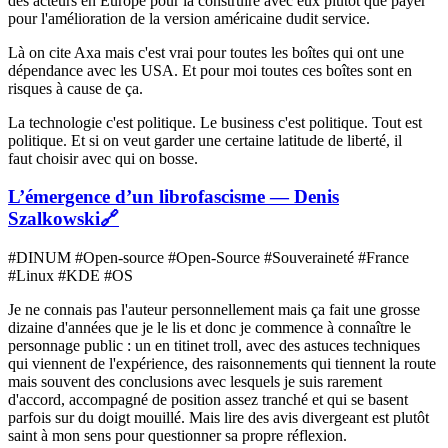
des acteurs en Europe pour la construire avec eux plutôt que payer
pour l'amélioration de la version américaine dudit service.
Là on cite Axa mais c'est vrai pour toutes les boîtes qui ont une
dépendance avec les USA. Et pour moi toutes ces boîtes sont en
risques à cause de ça.
La technologie c'est politique. Le business c'est politique. Tout est
politique. Et si on veut garder une certaine latitude de liberté, il
faut choisir avec qui on bosse.
L’émergence d’un librofascisme — Denis
Szalkowski
🔗
#DINUM #Open-source #Open-Source #Souveraineté #France
#Linux #KDE #OS
Je ne connais pas l'auteur personnellement mais ça fait une grosse
dizaine d'années que je le lis et donc je commence à connaître le
personnage public : un en titinet troll, avec des astuces techniques
qui viennent de l'expérience, des raisonnements qui tiennent la route
mais souvent des conclusions avec lesquels je suis rarement
d'accord, accompagné de position assez tranché et qui se basent
parfois sur du doigt mouillé. Mais lire des avis divergeant est plutôt
saint à mon sens pour questionner sa propre réflexion.