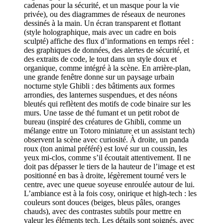
cadenas pour la sécurité, et un masque pour la vie
privée), ou des diagrammes de réseaux de neurones
dessinés à la main. Un écran transparent et flottant
(style holographique, mais avec un cadre en bois
sculpté) affiche des flux d’informations en temps réel :
des graphiques de données, des alertes de sécurité, et
des extraits de code, le tout dans un style doux et
organique, comme intégré à la scène. En arrière-plan,
une grande fenêtre donne sur un paysage urbain
nocturne style Ghibli : des bâtiments aux formes
arrondies, des lanternes suspendues, et des néons
bleutés qui reflètent des motifs de code binaire sur les
murs. Une tasse de thé fumant et un petit robot de
bureau (inspiré des créatures de Ghibli, comme un
mélange entre un Totoro miniature et un assistant tech)
observent la scène avec curiosité. À droite, un panda
roux (ton animal préféré) est lové sur un coussin, les
yeux mi-clos, comme s’il écoutait attentivement. Il ne
doit pas dépasser le tiers de la hauteur de l’image et est
positionné en bas à droite, légèrement tourné vers le
centre, avec une queue soyeuse enroulée autour de lui.
L’ambiance est à la fois cosy, onirique et high-tech : les
couleurs sont douces (beiges, bleus pâles, oranges
chauds), avec des contrastes subtils pour mettre en
valeur les éléments tech. Les détails sont soignés, avec