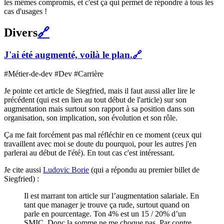
les mêmes compromis, et c'est ça qui permet de répondre à tous les
cas d'usages !
Divers
🔗
J'ai été augmenté, voilà le plan.
🔗
#Métier-de-dev #Dev #Carrière
Je pointe cet article de Siegfried, mais il faut aussi aller lire le
précédent (qui est en lien au tout début de l'article) sur son
augmentation mais surtout son rapport à sa position dans son
organisation, son implication, son évolution et son rôle.
Ça me fait forcément pas mal réfléchir en ce moment (ceux qui
travaillent avec moi se doute du pourquoi, pour les autres j'en
parlerai au début de l'été). En tout cas c'est intéressant.
Je cite aussi
Ludovic Borie
(qui a répondu au premier billet de
Siegfried) :
Il est marrant ton article sur l’augmentation salariale. En
tant que manager je trouve ça rude, surtout quand on
parle en pourcentage. Ton 4% est un 15 / 20% d’un
SMIC. Donc la somme ne me choque pas. Par contre,