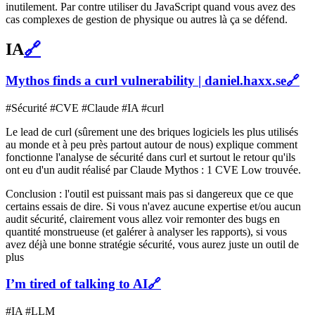
inutilement. Par contre utiliser du JavaScript quand vous avez des
cas complexes de gestion de physique ou autres là ça se défend.
IA
🔗
Mythos finds a curl vulnerability | daniel.haxx.se
🔗
#Sécurité #CVE #Claude #IA #curl
Le lead de curl (sûrement une des briques logiciels les plus utilisés
au monde et à peu près partout autour de nous) explique comment
fonctionne l'analyse de sécurité dans curl et surtout le retour qu'ils
ont eu d'un audit réalisé par Claude Mythos : 1 CVE Low trouvée.
Conclusion : l'outil est puissant mais pas si dangereux que ce que
certains essais de dire. Si vous n'avez aucune expertise et/ou aucun
audit sécurité, clairement vous allez voir remonter des bugs en
quantité monstrueuse (et galérer à analyser les rapports), si vous
avez déjà une bonne stratégie sécurité, vous aurez juste un outil de
plus
I’m tired of talking to AI
🔗
#IA #LLM