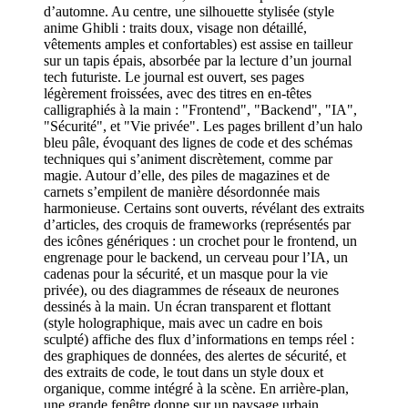
d’automne. Au centre, une silhouette stylisée (style
anime Ghibli : traits doux, visage non détaillé,
vêtements amples et confortables) est assise en tailleur
sur un tapis épais, absorbée par la lecture d’un journal
tech futuriste. Le journal est ouvert, ses pages
légèrement froissées, avec des titres en en-têtes
calligraphiés à la main : "Frontend", "Backend", "IA",
"Sécurité", et "Vie privée". Les pages brillent d’un halo
bleu pâle, évoquant des lignes de code et des schémas
techniques qui s’animent discrètement, comme par
magie. Autour d’elle, des piles de magazines et de
carnets s’empilent de manière désordonnée mais
harmonieuse. Certains sont ouverts, révélant des extraits
d’articles, des croquis de frameworks (représentés par
des icônes génériques : un crochet pour le frontend, un
engrenage pour le backend, un cerveau pour l’IA, un
cadenas pour la sécurité, et un masque pour la vie
privée), ou des diagrammes de réseaux de neurones
dessinés à la main. Un écran transparent et flottant
(style holographique, mais avec un cadre en bois
sculpté) affiche des flux d’informations en temps réel :
des graphiques de données, des alertes de sécurité, et
des extraits de code, le tout dans un style doux et
organique, comme intégré à la scène. En arrière-plan,
une grande fenêtre donne sur un paysage urbain