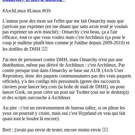
#ArchLinux #Linux #OS
L'auteur pose des mots sur l'effet que me fait Omarchy mais que
j'arrivais pas exprimer (en me disant que sans avoir testé je voulais
pas exprimer un avis tranché) : Omarchy c'est beau, ça a l'air
efficace, tout ce que vous voulez mais c'est Archlinux (ça pour le
coup je maîtrise plutôt bien comme je l'utilise depuis 2009-2010) et
les dotfiles de DHH 🤷‍♂️
J'ai rien de personnel contre DHH, mais Omarchy n'est pas une
distribution, même pas dérivé de Archlinux : c'est Archlinux. Par
contre presque tout dans Omarchy se base sur AUR (Arch User
Repository, donc des paquets communautaires pas des vrais paquets
officiels), y'a des configs très personnels (genre des raccourcis
claviers pour lancer hey.com (la boîte de mail de DHH), un pour
lancer Grok, un pour créer un post sur Twitter (oui sur le desktop))
et des scripts surcouche à Archlinux
Au pire : c'est un environnement de bureau (allez, si on plisse les
yeux on pourrait y croire, mais oui c'est Hyprland en vrai qui fait
quasi tout le boulot là encore).
Bref : j'avais pas envie de tester, encore moins envie 🤷‍♂️