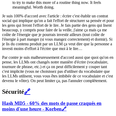
to try to make this more of a routine thing now. It feels
meaningful. Worth doing.
Je suis 100% d'accord avec l'article : écrire c'est établir un contrat
social qui implique qu'on a fait l'effort de structurer sa pensée et pour
les gens qui feront l'effort de le lire. Je fais partie des gens qui lisent
beaucoup, y compris pour faire de la veille, j'aime ça mais ça me
coûte de l'énergie que je pourrais investir ailleurs (tout coûte de
l'énergie à part manger (si vous mangez correctement) et dormir). Si
je lis du contenu produit par un LLM ça veut dire que la personne a
investi moins d'effort à l'écrire que moi à le lire…
Par contre je suis malheureusement d'accord aussi que quoi qu'on en
pense, les LLMs ont changés notre manière d'écrire (vocabulaire,
tournure de phrase, etc.) et ça on peut difficilement y couper tant
c'est implicite (vous ne choisissez pas d'utiliser du vocabulaire que
les LLMs utilisent, vous vous êtes imbibée de ce vocabulaire et c'est
devenu le vôtre). On peut limiter ça, pas l'annuler complètement.
Sécurité
🔗
Hash MD5 - 60% des mots de passe craqués en
moins d'une heure - Korben
🔗