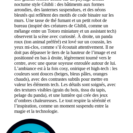
nocturne style Ghibli : des bâtiments aux formes
arrondies, des lanternes suspendues, et des néons
bleutés qui reflètent des motifs de code binaire sur les
murs. Une tasse de thé fumant et un petit robot de
bureau (inspiré des créatures de Ghibli, comme un
mélange entre un Totoro miniature et un assistant tech)
observent la scène avec curiosité. À droite, un panda
roux (ton animal préféré) est lové sur un coussin, les
yeux mi-clos, comme s’il écoutait attentivement. Il ne
doit pas dépasser le tiers de la hauteur de l’image et est
positionné en bas à droite, légèrement tourné vers le
centre, avec une queue soyeuse enroulée autour de lui.
L’ambiance est à la fois cosy, onirique et high-tech : les
couleurs sont douces (beiges, bleus pâles, oranges
chauds), avec des contrastes subtils pour mettre en
valeur les éléments tech. Les détails sont soignés, avec
des textures visibles (grain du bois, tissu du tapis,
pelage du panda), et une lumière qui crée des jeux
d’ombres chaleureuses. Le tout respire la sérénité et
l’inspiration, comme un moment suspendu entre la
magie et la technologie.