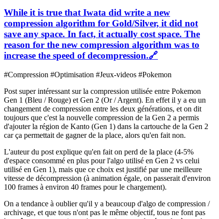
While it is true that Iwata did write a new
compression algorithm for Gold/Silver, it did not
save any space. In fact, it actually cost space. The
reason for the new compression algorithm was to
increase the speed of decompression.
🔗
#Compression #Optimisation #Jeux-videos #Pokemon
Post super intéressant sur la compression utilisée entre Pokemon
Gen 1 (Bleu / Rouge) et Gen 2 (Or / Argent). En effet il y a eu un
changement de compression entre les deux générations, et on dit
toujours que c'est la nouvelle compression de la Gen 2 a permis
d'ajouter la région de Kanto (Gen 1) dans la cartouche de la Gen 2
car ça permettait de gagner de la place, alors qu'en fait non.
L'auteur du post explique qu'en fait on perd de la place (4-5%
d'espace consommé en plus pour l'algo utilisé en Gen 2 vs celui
utilisé en Gen 1), mais que ce choix est justifié par une meilleure
vitesse de décompression (à animation égale, on passerait d'environ
100 frames à environ 40 frames pour le chargement).
On a tendance à oublier qu'il y a beaucoup d'algo de compression /
archivage, et que tous n'ont pas le même objectif, tous ne font pas