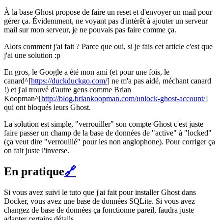
À la base Ghost propose de faire un reset et d'envoyer un mail pour
gérer ça. Évidemment, ne voyant pas d'intérêt à ajouter un serveur
mail sur mon serveur, je ne pouvais pas faire comme ça.
Alors comment j'ai fait ? Parce que oui, si je fais cet article c'est que
j'ai une solution :p
En gros, le Google a été mon ami (et pour une fois, le
canard^[
https://duckduckgo.com/
] ne m'a pas aidé, méchant canard
!) et j'ai trouvé d'autre gens comme Brian
Koopman^[
http://blog.briankoopman.com/unlock-ghost-account/
]
qui ont bloqués leurs Ghost.
La solution est simple, "verrouiller" son compte Ghost c'est juste
faire passer un champ de la base de données de "active" à "locked"
(ça veut dire "verrouillé" pour les non anglophone). Pour corriger ça
on fait juste l'inverse.
En pratique
🔗
Si vous avez suivi le tuto que j'ai fait pour installer Ghost dans
Docker, vous avez une base de données SQLite. Si vous avez
changez de base de données ça fonctionne pareil, faudra juste
adapter certains détails.