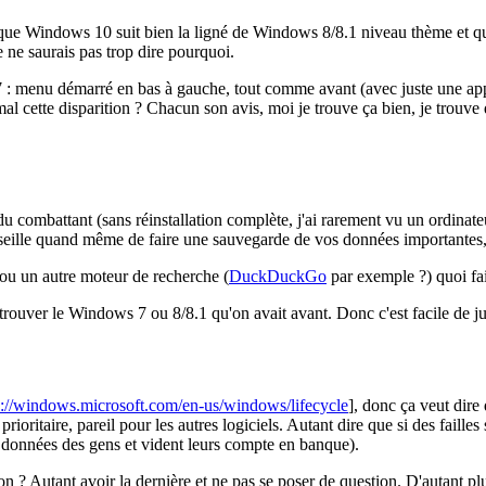
z que Windows 10 suit bien la ligné de Windows 8/8.1 niveau thème et que
e saurais pas trop dire pourquoi.
 : menu démarré en bas à gauche, tout comme avant (avec juste une ap
al cette disparition ? Chacun son avis, moi je trouve ça bien, je trouve
du combattant (sans réinstallation complète, j'ai rarement vu un ordinateu
eille quand même de faire une sauvegarde de vos données importantes, 
 ou un autre moteur de recherche (
DuckDuckGo
par exemple ?) quoi fai
 retrouver le Windows 7 ou 8/8.1 qu'on avait avant. Donc c'est facile de 
p://windows.microsoft.com/en-us/windows/lifecycle
], donc ça veut dire 
oritaire, pareil pour les autres logiciels. Autant dire que si des failles 
es données des gens et vident leurs compte en banque).
ion ? Autant avoir la dernière et ne pas se poser de question. D'autant 