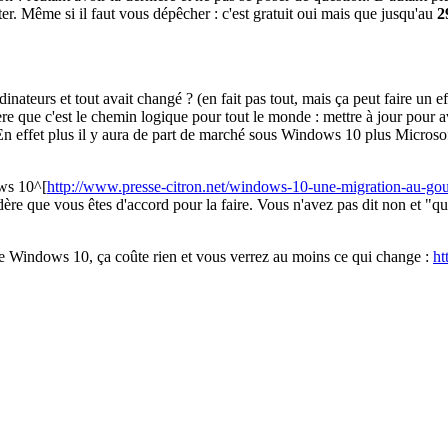
iter. Même si il faut vous dépêcher : c'est gratuit oui mais que jusqu'au
2
dinateurs et tout avait changé ? (en fait pas tout, mais ça peut faire 
ère que c'est le chemin logique pour tout le monde : mettre à jour pour av
n effet plus il y aura de part de marché sous Windows 10 plus Microsoft
ows 10^[
http://www.presse-citron.net/windows-10-une-migration-au-gou
dère que vous êtes d'accord pour la faire. Vous n'avez pas dit non et "q
e Windows 10, ça coûte rien et vous verrez au moins ce qui change :
ht