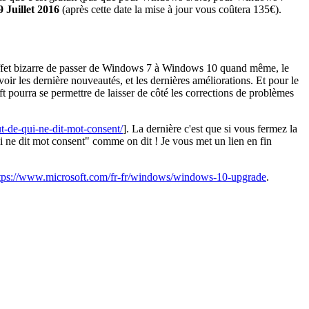
9 Juillet 2016
(après cette date la mise à jour vous coûtera 135€).
un effet bizarre de passer de Windows 7 à Windows 10 quand même, le
oir les dernière nouveautés, et les dernières améliorations. Et pour le
 pourra se permettre de laisser de côté les corrections de problèmes
t-de-qui-ne-dit-mot-consent/
]. La dernière c'est que si vous fermez la
ui ne dit mot consent" comme on dit ! Je vous met un lien en fin
tps://www.microsoft.com/fr-fr/windows/windows-10-upgrade
.