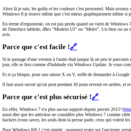
Alors là je sais, les goûts et les couleurs c'est personnel. Mais avoue
Windows 8 je trouve même que c'est mieux graphiquement même si je n
En terme d'ergonomie, on est pas perdu quand on vient de Windows 7
de l'interface tablette, dîtes "Modern UI" ou "Metro". Un bien ou un m
avis.
Parce que c'est facile !
🔗
Si le passage d'une version à l'autre était jusque là un peu le parcours 
jour, elle se fera comme d'habitude via Windows Update. Je vous cons
Et si ça bloque, pour une raison X ou Y, suffit de demander à Google
Il faut aussi savoir qu'on peut pendant 30 jours revenir en arrière, et
Parce que c'est plus sécurisé !
🔗
En effet, Windows 7 n'a plus aucun support depuis janvier 2015^[
htt
aussi dire que les antivirus ne considère plus Windows 7 comme cible pri
hackers (vous savez, les seuls dont la presse parle, ceux qui volent l
Pour Windows 8/8.1 c'est simple : pourquoi rester sur l'ancienne vers