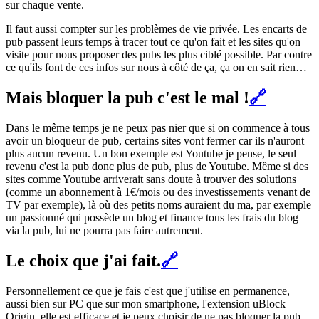
sur chaque vente.
Il faut aussi compter sur les problèmes de vie privée. Les encarts de
pub passent leurs temps à tracer tout ce qu'on fait et les sites qu'on
visite pour nous proposer des pubs les plus ciblé possible. Par contre
ce qu'ils font de ces infos sur nous à côté de ça, ça on en sait rien…
Mais bloquer la pub c'est le mal !
🔗
Dans le même temps je ne peux pas nier que si on commence à tous
avoir un bloqueur de pub, certains sites vont fermer car ils n'auront
plus aucun revenu. Un bon exemple est Youtube je pense, le seul
revenu c'est la pub donc plus de pub, plus de Youtube. Même si des
sites comme Youtube arriverait sans doute à trouver des solutions
(comme un abonnement à 1€/mois ou des investissements venant de
TV par exemple), là où des petits noms auraient du ma, par exemple
un passionné qui possède un blog et finance tous les frais du blog
via la pub, lui ne pourra pas faire autrement.
Le choix que j'ai fait.
🔗
Personnellement ce que je fais c'est que j'utilise en permanence,
aussi bien sur PC que sur mon smartphone, l'extension uBlock
Origin, elle est efficace et je peux choisir de ne pas bloquer la pub