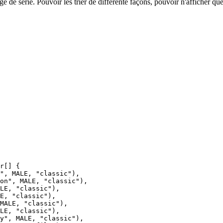
e de série. Pouvoir les trier de différente façons, pouvoir n'afficher qu
r[] {

", MALE, "classic"),

on", MALE, "classic"),

LE, "classic"),

E, "classic"),

MALE, "classic"),

LE, "classic"),

y", MALE, "classic"),
