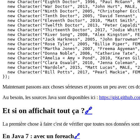
  new Character("Eighth Doctor", 1996, "Paul McGann", M
  new Character("War Doctor", 2013, "John Hurt", MALE, 
  new Character("Ninth Doctor", 2005, "Christopher Eccl
  new Character("Tenth Doctor", 2005, "David Tennant", 
  new Character("Eleventh Doctor", 2010, "Matt Smith", 
  new Character("Twelfth Doctor", 2013, "Peter Capaldi"
  new Character("Thirteenth Doctor", 2017, "Jodie Whitt
  new Character("River Song", 2008, "Alex Kingston", FE
  new Character("Jack Harkness", 2005, "John Barrowman"
  new Character("Rose Tyler", 2005, "Billie Piper", FEM
  new Character("Martha Jones", 2007, "Freema Agyeman",
  new Character("Donna Noble", 2006, "Catherine Tate", 
  new Character("Amelia « Amy » Pond", 2010, "Karen Gil
  new Character("Clara Oswald", 2010, "Jenna Coleman", 
  new Character("Nardole", 2015, "Matt Lucas", MALE, "2
  new Character("Bill Potts", 2017, "Pearl Mackie", FEM
Maintenant passons aux choses sérieuses et jouons un peu avec ces d
Au besoin, les sources Java sont disponibles ici :
https://gist.github
Et si on affichait tout ça ?
🔗
La première chose à faire c'est de vérifier que toutes nos données sont
En Java 7 : avec un foreach
🔗