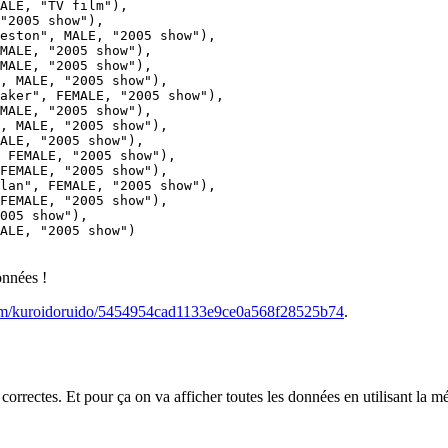
ALE, "TV film"),

"2005 show"),

eston", MALE, "2005 show"),

MALE, "2005 show"),

MALE, "2005 show"),

, MALE, "2005 show"),

aker", FEMALE, "2005 show"),

MALE, "2005 show"),

, MALE, "2005 show"),

ALE, "2005 show"),

 FEMALE, "2005 show"),

FEMALE, "2005 show"),

lan", FEMALE, "2005 show"),

FEMALE, "2005 show"),

005 show"),

ALE, "2005 show")

onnées !
.com/kuroidoruido/5454954cad1133e9ce0a568f28525b74
.
 correctes. Et pour ça on va afficher toutes les données en utilisant la m