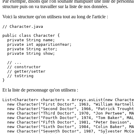
Par exemple, disons que l'on souhaite manipuler une liste de personnag
structure puis on va travailler sur la liste de nos données.
Voici la structure qu'on utilisera tout au long de l'article :
// Character.java

public class Character {

  private String name;

  private int apparitionYear;

  private String actor;

  private String show;

  // ...

  // constructor

  // getter/setter

  // toString

Et la liste de personnage qu'on utilisera :
List<Character> characters = Arrays.asList(new Characte
  new Character("First Doctor", 1963, "William Hartnell
  new Character("Second Doctor", 1966, "Patrick Trought
  new Character("Third Doctor", 1970, "Jon Pertwee", MA
  new Character("Fourth Doctor", 1974, "Tom Baker", MAL
  new Character("Fifth Doctor", 1981, "Peter Davison", 
  new Character("Sixth Doctor", 1984, "Colin Baker", MA
  new Character("Seventh Doctor", 1987, "Sylvester McCo