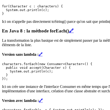
for(Character c : characters) {

  System.out.println(c);

Ici on n'appelle pas directement toString() parce qu'on sait que println(
En Java 8 : la méthode forEach()
🔗
La transformation la plus basique est de simplement passer par la méth
éléments de la liste.
Version sans lambda :
🔗
characters.forEach(new Consumer<Character>() {

  public void accept(Character c) {

    System.out.println(c);

  }

Ici on crée une instance de l'interface Consumer en même temps que l'o
implémentation d'une interface, création d'une classe abstraite et sur
Version avec lambda :
🔗
characters.forEach(c -> { System.out.println(c); });
