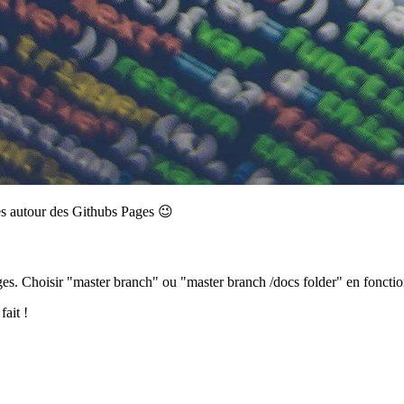
uces autour des Githubs Pages 😉
ages. Choisir "master branch" ou "master branch /docs folder" en foncti
ait !