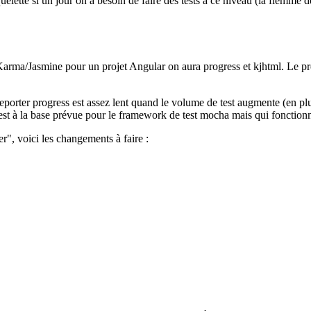
elette si un jour on a besoin de faire des tests à ce niveau (la flemme de
arma/Jasmine pour un projet Angular on aura progress et kjhtml. Le prem
eporter progress est assez lent quand le volume de test augmente (en plu
 est à la base prévue pour le framework de test mocha mais qui fonction
r", voici les changements à faire :