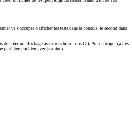
 créer un fichier de test peut toujours casser l'éland d'un de vos
ier va s'occuper d'afficher les tests dans la console, le second dans
s de créer un affichage assez moche sur nos CI). Pour corriger ça très
ne parfaitement bien avec jasmine).