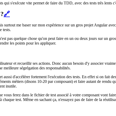
sts qui s'exécute vite permet de faire du TDD, avec des tests très lents 
 ?
🔗
vais surtout me baser sur mon expérience sur un gros projet Angular ave
 tests.
e n'est pas quelque chose qu'on peut faire en un ou deux jours sur un gr
ndre les points pour les appliquer.
tilisateur et recueillir ses actions. Donc aucun besoin d'y associer vrai
e meilleure ségrégation des responsabilités.
ussi d'accélérer fortement l'exécution des tests. En effet si on fait de
éléments métiers (disons 10-20 par composant) et faire autant de rendu q
nt inutile.
 que vous ferez dans le fichier de test associé à votre composant vont 
e à chaque test. Même en sachant ça, n'essayez pas de faire de la réutili