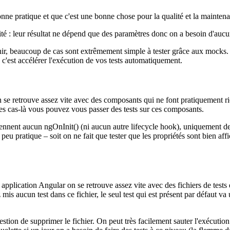
ne pratique et que c'est une bonne chose pour la qualité et la maintenab
ilité : leur résultat ne dépend que des paramètres donc on a besoin d'au
nnir, beaucoup de cas sont extrêmement simple à tester grâce aux mocks. 
e c'est accélérer l'exécution de vos tests automatiquement.
 retrouve assez vite avec des composants qui ne font pratiquement rien.
 ces cas-là vous pouvez vous passer des tests sur ces composants.
nent aucun ngOnInit() (ni aucun autre lifecycle hook), uniquement des i
 peu pratique – soit on ne fait que tester que les propriétés sont bien af
 application Angular on se retrouve assez vite avec des fichiers de test
mis aucun test dans ce fichier, le seul test qui est présent par défaut 
tion de supprimer le fichier. On peut très facilement sauter l'exécution