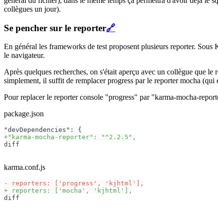
général du fichier), dans le même temps ça permettra d'avoir déjà le squ
collègues un jour).
Se pencher sur le reporter
🔗
En général les frameworks de test proposent plusieurs reporter. Sous K
le navigateur.
Après quelques recherches, on s'était aperçu avec un collègue que le r
simplement, il suffit de remplacer progress par le reporter mocha (qui
Pour replacer le reporter console "progress" par "karma-mocha-reporte
package.json
+"karma-mocha-reporter": "^2.2.5",
diff
karma.conf.js
- reporters: ['progress', 'kjhtml'],
+ reporters: ['mocha', 'kjhtml'],
diff