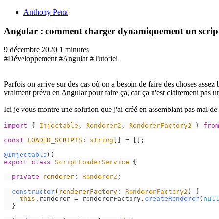
Anthony Pena
Angular : comment charger dynamiquement un scrip
9 décembre 2020
1 minutes
#Développement
#Angular
#Tutoriel
Parfois on arrive sur des cas où on a besoin de faire des choses ass
vraiment prévu en Angular pour faire ça, car ça n'est clairement pas u
Ici je vous montre une solution que j'ai créé en assemblant pas mal de p
import
 { 
Injectable
, 
Renderer2
, 
RendererFactory2
 } 
from
const
LOADED_SCRIPTS
: 
string
[] = [];

@Injectable
export
class
ScriptLoaderService
 {

private
renderer
: 
Renderer2
;

constructor
(
rendererFactory
: 
RendererFactory2
) {

this
.
renderer
 = rendererFactory.
createRenderer
(
null
  }
