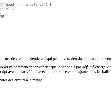
t
?.
head
 !== 
'undefined'
) {

cript'
);

;

ag);

ettre de créer un Renderer2 qui pointe vers rien du tout car on ne veut
le-ci va commencer par vérifier que le script n'a pas déjà été chargé vi
 script avec un src définie avec l'url indiquée et on l'ajoute dans les bal
viter des erreurs à la marge.