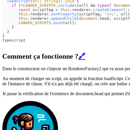
loadScript
(
url
: 
string
): 
void
 {

if
 (!
LOADED_SCRIPTS
.
includes
(url) && 
typeof
documen
const
 scriptTag = 
this
.
renderer
.
createElement
(
's
this
.
renderer
.
setProperty
(scriptTag, 
'src'
, url)
this
.
renderer
.
appendChild
(
document
.
head
, scriptT
LOADED_SCRIPTS
.
push
(url);

    }

  }

}
Typescript
Comment ça fonctionne ?
🔗
Dans le constructeur on s'injecte un RendererFactory2 qui va nous perm
Au moment de charger un script, on appelle la fonction loadScript. Cel
de l'instance de classe. S'il n'a pas déjà été chargé, on crée une balise
Je passe la vérification de l'existence de document.head qui permet d'é