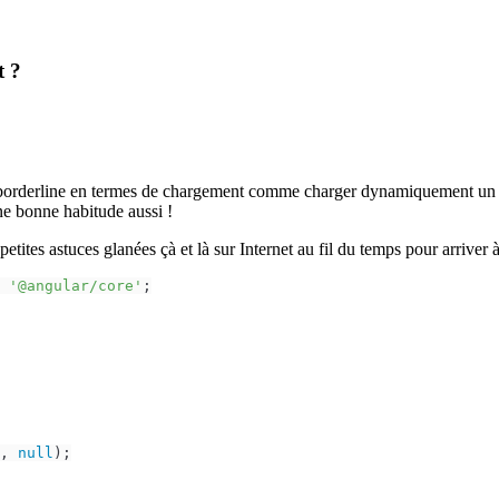
t ?
ez borderline en termes de chargement comme charger dynamiquement un s
ne bonne habitude aussi !
etites astuces glanées çà et là sur Internet au fil du temps pour arriver 
'@angular/core'
;

, 
null
);
