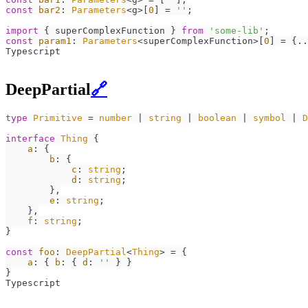
const
bar2
: 
Parameters
<g>[
0
] = 
''
;

import
 { superComplexFunction } 
from
'some-lib'
const
param1
: 
Parameters
<superComplexFunction>[
0
] = {..
Typescript
DeepPartial
🔗
type
Primitive
 = 
number
 | 
string
 | 
boolean
 | 
symbol
 | 
D
interface
Thing
 {

a
: {

b
: {

c
: 
string
;

d
: 
string
;

        },

e
: 
string
;

    },

f
: 
string
;

}

const
foo
: 
DeepPartial
<
Thing
> = {

a
: { 
b
: { 
d
: 
''
 } }

}
Typescript