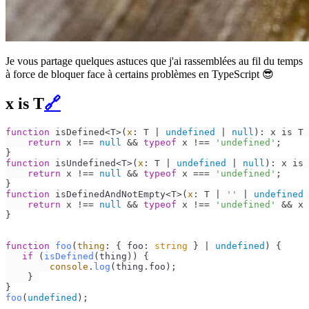
Je vous partage quelques astuces que j'ai rassemblées au fil du temps
à force de bloquer face à certains problèmes en TypeScript 😎
x is T
🔗
function
 isDefined<T>(
x
: T | 
undefined
 | 
null
): x is T 
return
 x !== 
null
 && 
typeof
 x !== 
'undefined'
;

function
 isUndefined<T>(
x
: T | 
undefined
 | 
null
): x is 
return
 x !== 
null
 && 
typeof
 x === 
'undefined'
;

function
 isDefinedAndNotEmpty<T>(
x
: T | 
''
 | 
undefined
 
return
 x !== 
null
 && 
typeof
 x !== 
'undefined'
 && x 
}

function
foo
(
thing
: { foo: 
string
 } | 
undefined
) {

if
 (
isDefined
(thing)) {

console
.
log
(thing.
foo
);

    } 

foo
(
undefined
);
