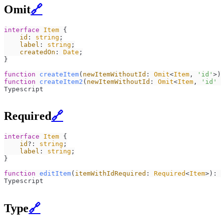
Omit
🔗
interface
Item
 {

id
: 
string
;

label
: 
string
;

createdOn
: 
Date
;

}

function
createItem
(
newItemWithoutId
: 
Omit
<
Item
, 
'id'
>
)
function
createItem2
(
newItemWithoutId
: 
Omit
<
Item
, 
'id'
 
Typescript
Required
🔗
interface
Item
 {

id
?: 
string
;

label
: 
string
;

}

function
editItem
(
itemWithIdRequired
: 
Required
<
Item
>
): 
Typescript
Type
🔗