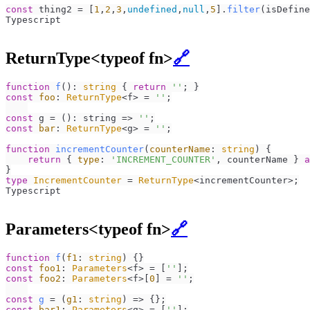
const
 thing2 = [
1
,
2
,
3
,
undefined
,
null
,
5
].
filter
(isDefine
Typescript
ReturnType<typeof fn>
🔗
function
f
(
): 
string
 { 
return
''
const
foo
: 
ReturnType
<f> = 
''
;

const
 g = (): 
string
 =>
''
const
bar
: 
ReturnType
<g> = 
''
;

function
incrementCounter
(
counterName
: 
string
) {

return
 { 
type
: 
'INCREMENT_COUNTER'
, counterName } 
a
type
IncrementCounter
 = 
ReturnType
<incrementCounter>;
Typescript
Parameters<typeof fn>
🔗
function
f
(
f1
: 
string
const
foo1
: 
Parameters
<f> = [
''
const
foo2
: 
Parameters
<f>[
0
] = 
''
;

const
g
 = (
g1
: 
string
const
bar1
: 
Parameters
<g> = [
''