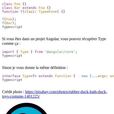
class
Foo
class
Bar
extends
Foo
function
f
(
clazz
: 
Type
<
Foo
>
) {}

f
(
Foo
f
(
Bar
);
Typescript
Si vous êtes dans un projet Angular, vous pouvez récupérer Type
comme ça :
import
 { 
Type
 } 
from
'@angular/core'
;
Typescript
Sinon je vous donne la même définition :
interface
Type
<T> 
extends
Function
 {   
new
 (...
args
: 
an
Typescript
Crédit photo :
https://pixabay.com/photos/rubber-duck-bath-duck-
toys-costume-1401225/