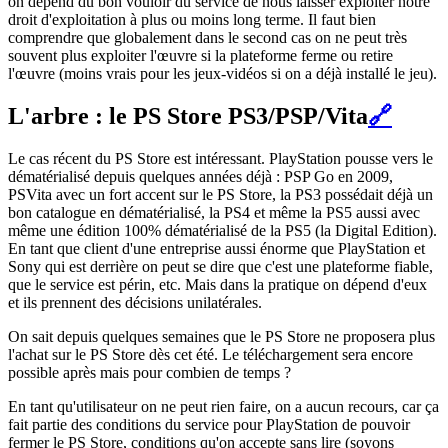
on dépend du bon vouloir du service de nous laisser exploiter notre
droit d'exploitation à plus ou moins long terme. Il faut bien
comprendre que globalement dans le second cas on ne peut très
souvent plus exploiter l'œuvre si la plateforme ferme ou retire
l'œuvre (moins vrais pour les jeux-vidéos si on a déjà installé le jeu).
L'arbre : le PS Store PS3/PSP/Vita
🔗
Le cas récent du PS Store est intéressant. PlayStation pousse vers le
dématérialisé depuis quelques années déjà : PSP Go en 2009,
PSVita avec un fort accent sur le PS Store, la PS3 possédait déjà un
bon catalogue en dématérialisé, la PS4 et même la PS5 aussi avec
même une édition 100% dématérialisé de la PS5 (la Digital Edition).
En tant que client d'une entreprise aussi énorme que PlayStation et
Sony qui est derrière on peut se dire que c'est une plateforme fiable,
que le service est périn, etc. Mais dans la pratique on dépend d'eux
et ils prennent des décisions unilatérales.
On sait depuis quelques semaines que le PS Store ne proposera plus
l'achat sur le PS Store dès cet été. Le téléchargement sera encore
possible après mais pour combien de temps ?
En tant qu'utilisateur on ne peut rien faire, on a aucun recours, car ça
fait partie des conditions du service pour PlayStation de pouvoir
fermer le PS Store, conditions qu'on accepte sans lire (soyons