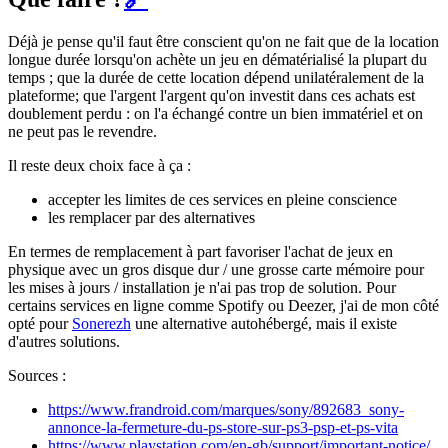
Déjà je pense qu'il faut être conscient qu'on ne fait que de la location
longue durée lorsqu'on achète un jeu en dématérialisé la plupart du
temps ; que la durée de cette location dépend unilatéralement de la
plateforme; que l'argent l'argent qu'on investit dans ces achats est
doublement perdu : on l'a échangé contre un bien immatériel et on
ne peut pas le revendre.
Il reste deux choix face à ça :
accepter les limites de ces services en pleine conscience
les remplacer par des alternatives
En termes de remplacement à part favoriser l'achat de jeux en
physique avec un gros disque dur / une grosse carte mémoire pour
les mises à jours / installation je n'ai pas trop de solution. Pour
certains services en ligne comme Spotify ou Deezer, j'ai de mon côté
opté pour
Sonerezh
une alternative autohébergé, mais il existe
d'autres solutions.
Sources :
https://www.frandroid.com/marques/sony/892683_sony-
annonce-la-fermeture-du-ps-store-sur-ps3-psp-et-ps-vita
https://www.playstation.com/en-gb/support/important-notice/