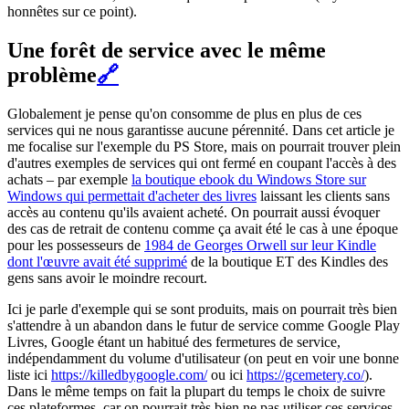
honnêtes sur ce point).
Une forêt de service avec le même
problème
🔗
Globalement je pense qu'on consomme de plus en plus de ces
services qui ne nous garantisse aucune pérennité. Dans cet article je
me focalise sur l'exemple du PS Store, mais on pourrait trouver plein
d'autres exemples de services qui ont fermé en coupant l'accès à des
achats – par exemple
la boutique ebook du Windows Store sur
Windows qui permettait d'acheter des livres
laissant les clients sans
accès au contenu qu'ils avaient acheté. On pourrait aussi évoquer
des cas de retrait de contenu comme ça avait été le cas à une époque
pour les possesseurs de
1984 de Georges Orwell sur leur Kindle
dont l'œuvre avait été supprimé
de la boutique ET des Kindles des
gens sans avoir le moindre recourt.
Ici je parle d'exemple qui se sont produits, mais on pourrait très bien
s'attendre à un abandon dans le futur de service comme Google Play
Livres, Google étant un habitué des fermetures de service,
indépendamment du volume d'utilisateur (on peut en voir une bonne
liste ici
https://killedbygoogle.com/
ou ici
https://gcemetery.co/
).
Dans le même temps on fait la plupart du temps le choix de suivre
ces plateformes, car on pourrait très bien ne pas utiliser ces services.