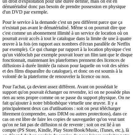
un droit d'exploitation pour une durée définie, mais on est en
dématérialisé donc pas besoin de prendre possession en physique
d'un DVD par exemple.
Pour le service à la demande c'est un peu différent parce que ça
n'existait pas avant le dématérialisé. Même si on pourrait dire que
c'est comme un abonnement illimité à un service de location où on
pourrait avoir accès à tout le catalogue dans la limite de une à quatre
œuvre à la fois (en rapport aux nombres d'écran parallèle de Netflix
par exemple). Ce qui change par rapport à la location physique c'est
qu'un vidéoclub par exemple pouvait louer un film tant que le disque
fonctionnait, maintenant les plateformes prennent des licences de
diffusions à durée limitée (la raison pour laquelle on voit des séries
et des films disparaître du catalogue), et donc on est soumis à la
volonté de la plateforme de renouveler la licence ou non.
Pour l'achat, ça devient assez différent. Avant on possédait le
support qu'on pouvait échanger ou revendre, ici on ne possède plus
rien au sens propre comme on se passe du support physique. On ne
fait qu'ajouter à notre bibliothèque virtuelle une œuvre. Il y a
principalement deux cas d'utilisations : soit on peut télécharger
librement (comprendre, sans DRM ou autres protections), dans ce
cas on est libre de faire les copies de sauvegarder qu'on veut tant
qu'on ne fait pas de diffusion ni de revente ; soit on est lié à un
compte (PS Store, Kindle, Play Store/Book/Music, iTunes, etc.), là