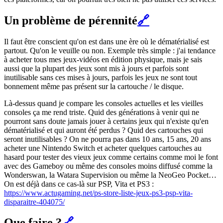
Un problème de pérennité
🔗
Il faut être conscient qu'on est dans une ère où le dématérialisé est
partout. Qu'on le veuille ou non. Exemple très simple : j'ai tendance
à acheter tous mes jeux-vidéos en édition physique, mais je sais
aussi que la plupart des jeux sont mis à jours et parfois sont
inutilisable sans ces mises à jours, parfois les jeux ne sont tout
bonnement même pas présent sur la cartouche / le disque.
Là-dessus quand je compare les consoles actuelles et les vieilles
consoles ça me rend triste. Quid des générations à venir qui ne
pourront sans doute jamais jouer à certains jeux qui n'existe qu'en
dématérialisé et qui auront été perdus ? Quid des cartouches qui
seront inutilisables ? On ne pourra pas dans 10 ans, 15 ans, 20 ans
acheter une Nintendo Switch et acheter quelques cartouches au
hasard pour tester des vieux jeux comme certains comme moi le font
avec des Gameboy ou même des consoles moins diffusé comme la
Wonderswan, la Watara Supervision ou même la NeoGeo Pocket…
On est déjà dans ce cas-là sur PSP, Vita et PS3 :
https://www.actugaming.net/ps-store-liste-jeux-ps3-psp-vita-
disparaitre-404075/
Que faire ?
🔗