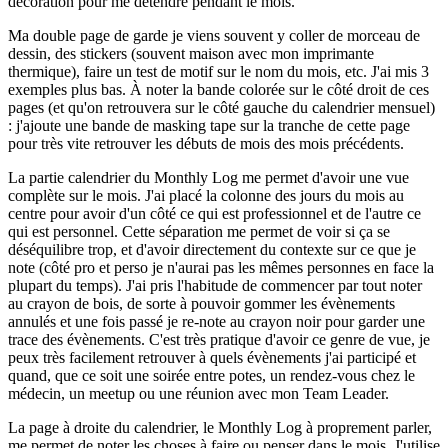
décoration pour me détendre pendant le mois.
Ma double page de garde je viens souvent y coller de morceau de
dessin, des stickers (souvent maison avec mon imprimante
thermique), faire un test de motif sur le nom du mois, etc. J'ai mis 3
exemples plus bas. À noter la bande colorée sur le côté droit de ces
pages (et qu'on retrouvera sur le côté gauche du calendrier mensuel)
: j'ajoute une bande de masking tape sur la tranche de cette page
pour très vite retrouver les débuts de mois des mois précédents.
La partie calendrier du Monthly Log me permet d'avoir une vue
complète sur le mois. J'ai placé la colonne des jours du mois au
centre pour avoir d'un côté ce qui est professionnel et de l'autre ce
qui est personnel. Cette séparation me permet de voir si ça se
déséquilibre trop, et d'avoir directement du contexte sur ce que je
note (côté pro et perso je n'aurai pas les mêmes personnes en face la
plupart du temps). J'ai pris l'habitude de commencer par tout noter
au crayon de bois, de sorte à pouvoir gommer les évènements
annulés et une fois passé je re-note au crayon noir pour garder une
trace des évènements. C'est très pratique d'avoir ce genre de vue, je
peux très facilement retrouver à quels évènements j'ai participé et
quand, que ce soit une soirée entre potes, un rendez-vous chez le
médecin, un meetup ou une réunion avec mon Team Leader.
La page à droite du calendrier, le Monthly Log à proprement parler,
me permet de noter les choses à faire ou penser dans le mois. J'utilise