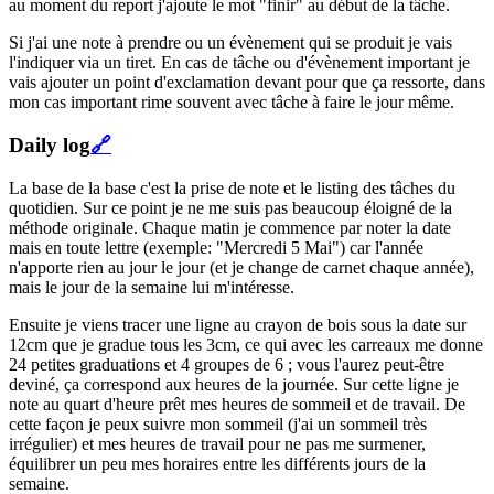
au moment du report j'ajoute le mot "finir" au début de la tâche.
Si j'ai une note à prendre ou un évènement qui se produit je vais
l'indiquer via un tiret. En cas de tâche ou d'évènement important je
vais ajouter un point d'exclamation devant pour que ça ressorte, dans
mon cas important rime souvent avec tâche à faire le jour même.
Daily log
🔗
La base de la base c'est la prise de note et le listing des tâches du
quotidien. Sur ce point je ne me suis pas beaucoup éloigné de la
méthode originale. Chaque matin je commence par noter la date
mais en toute lettre (exemple: "Mercredi 5 Mai") car l'année
n'apporte rien au jour le jour (et je change de carnet chaque année),
mais le jour de la semaine lui m'intéresse.
Ensuite je viens tracer une ligne au crayon de bois sous la date sur
12cm que je gradue tous les 3cm, ce qui avec les carreaux me donne
24 petites graduations et 4 groupes de 6 ; vous l'aurez peut-être
deviné, ça correspond aux heures de la journée. Sur cette ligne je
note au quart d'heure prêt mes heures de sommeil et de travail. De
cette façon je peux suivre mon sommeil (j'ai un sommeil très
irrégulier) et mes heures de travail pour ne pas me surmener,
équilibrer un peu mes horaires entre les différents jours de la
semaine.