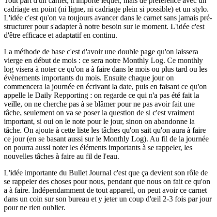
Tout part d'un carnet, n'importe lequel, mais de préférence avec un
cadriage en point (ni ligne, ni cadriage plein si possible) et un stylo.
L'idée c'est qu'on va toujours avancer dans le carnet sans jamais pré-
structurer pour s'adapter à notre besoin sur le moment. L'idée c'est
d'être efficace et adaptatif en continu.
La méthode de base c'est d'avoir une double page qu'on laissera
vierge en début de mois : ce sera notre Monthly Log. Ce monthly
log visera à noter ce qu'on a à faire dans le mois ou plus tard ou les
évènements importants du mois. Ensuite chaque jour on
commencera la journée en écrivant la date, puis en faisant ce qu'on
appelle le Daily Repporting : on regarde ce qui n'a pas été fait la
veille, on ne cherche pas à se blâmer pour ne pas avoir fait une
tâche, seulement on va se poser la question de si c'est vraiment
important, si oui on le note pour le jour, sinon on abandonne la
tâche. On ajoute à cette liste les tâches qu'on sait qu'on aura à faire
ce jour (en se basant aussi sur le Monthly Log). Au fil de la journée
on pourra aussi noter les éléments importants à se rappeler, les
nouvelles tâches à faire au fil de l'eau.
L'idée importante du Bullet Journal c'est que ça devient son rôle de
se rappeler des choses pour nous, pendant que nous on fait ce qu'on
a à faire. Indépendamment de tout appareil, on peut avoir ce carnet
dans un coin sur son bureau et y jeter un coup d'œil 2-3 fois par jour
pour ne rien oublier.