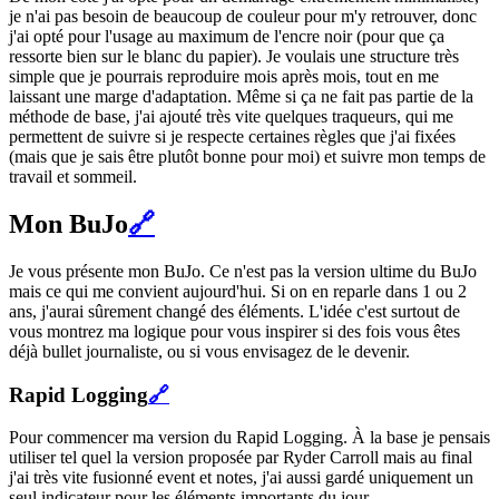
je n'ai pas besoin de beaucoup de couleur pour m'y retrouver, donc
j'ai opté pour l'usage au maximum de l'encre noir (pour que ça
ressorte bien sur le blanc du papier). Je voulais une structure très
simple que je pourrais reproduire mois après mois, tout en me
laissant une marge d'adaptation. Même si ça ne fait pas partie de la
méthode de base, j'ai ajouté très vite quelques traqueurs, qui me
permettent de suivre si je respecte certaines règles que j'ai fixées
(mais que je sais être plutôt bonne pour moi) et suivre mon temps de
travail et sommeil.
Mon BuJo
🔗
Je vous présente mon BuJo. Ce n'est pas la version ultime du BuJo
mais ce qui me convient aujourd'hui. Si on en reparle dans 1 ou 2
ans, j'aurai sûrement changé des éléments. L'idée c'est surtout de
vous montrez ma logique pour vous inspirer si des fois vous êtes
déjà bullet journaliste, ou si vous envisagez de le devenir.
Rapid Logging
🔗
Pour commencer ma version du Rapid Logging. À la base je pensais
utiliser tel quel la version proposée par Ryder Carroll mais au final
j'ai très vite fusionné event et notes, j'ai aussi gardé uniquement un
seul indicateur pour les éléments importants du jour.