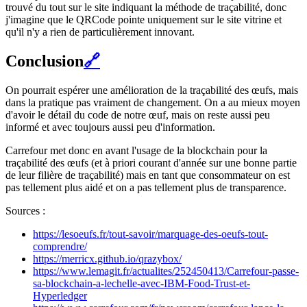
trouvé du tout sur le site indiquant la méthode de traçabilité, donc
j'imagine que le QRCode pointe uniquement sur le site vitrine et
qu'il n'y a rien de particulièrement innovant.
Conclusion
🔗
On pourrait espérer une amélioration de la traçabilité des œufs, mais
dans la pratique pas vraiment de changement. On a au mieux moyen
d'avoir le détail du code de notre œuf, mais on reste aussi peu
informé et avec toujours aussi peu d'information.
Carrefour met donc en avant l'usage de la blockchain pour la
traçabilité des œufs (et à priori courant d'année sur une bonne partie
de leur filière de traçabilité) mais en tant que consommateur on est
pas tellement plus aidé et on a pas tellement plus de transparence.
Sources :
https://lesoeufs.fr/tout-savoir/marquage-des-oeufs-tout-
comprendre/
https://merricx.github.io/qrazybox/
https://www.lemagit.fr/actualites/252450413/Carrefour-passe-
sa-blockchain-a-lechelle-avec-IBM-Food-Trust-et-
Hyperledger