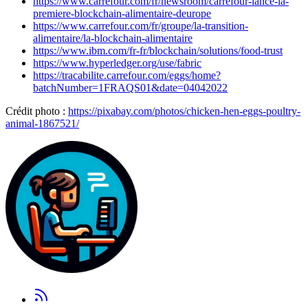
https://www.carrefour.com/fr/newsroom/carrefour-lance-la-
premiere-blockchain-alimentaire-deurope
https://www.carrefour.com/fr/groupe/la-transition-
alimentaire/la-blockchain-alimentaire
https://www.ibm.com/fr-fr/blockchain/solutions/food-trust
https://www.hyperledger.org/use/fabric
https://tracabilite.carrefour.com/eggs/home?
batchNumber=1FRAQS01&date=04042022
Crédit photo :
https://pixabay.com/photos/chicken-hen-eggs-poultry-
animal-1867521/