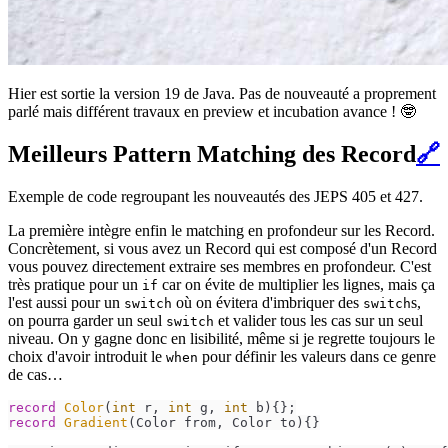
Hier est sortie la version 19 de Java. Pas de nouveauté a proprement
parlé mais différent travaux en preview et incubation avance ! 🤓
Meilleurs Pattern Matching des Record
🔗
Exemple de code regroupant les nouveautés des JEPS 405 et 427.
La première intègre enfin le matching en profondeur sur les Record.
Concrètement, si vous avez un Record qui est composé d'un Record
vous pouvez directement extraire ses membres en profondeur. C'est
très pratique pour un
car on évite de multiplier les lignes, mais ça
if
l'est aussi pour un
où on évitera d'imbriquer des
s,
switch
switch
on pourra garder un seul
et valider tous les cas sur un seul
switch
niveau. On y gagne donc en lisibilité, même si je regrette toujours le
choix d'avoir introduit le
pour définir les valeurs dans ce genre
when
de cas…
record
Color
(
int
 r, 
int
 g, 
int
 b)
record
Gradient
(Color from, Color to)
{}
