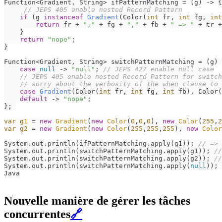
Function<Gradient, String> ifPatternMatching = (g) -> {

// JEPS 405 enable nested Record Pattern
if
 (g 
instanceof
Gradient
(Color(
int
 fr, 
int
 fg, 
int
return
 fr + 
","
 + fg + 
","
 + fb + 
" => "
 + tr +
    }

return
"nope"
;

}

Function<Gradient, String> switchPatternMatching = (g) 
case
null
 -> 
"null"
; 
// JEPS 427 enable null case
// JEPS 405 enable nested Record Pattern for switch
// sorry about the verbosity of the when clause to 
case
Gradient
(Color(
int
 fr, 
int
 fg, 
int
 fb)
, Color(
default
 -> 
"nope"
;

}; 

var
g1
=
new
Gradient
(
new
Color
(
0
,
0
,
0
), 
new
Color
(
255
,
2
var
g2
=
new
Gradient
(
new
Color
(
255
,
255
,
255
), 
new
Color
System.out.println(ifPatternMatching.apply(g1)); 
// => 
System.out.println(switchPatternMatching.apply(g1)); 
//
System.out.println(switchPatternMatching.apply(g2)); 
//
System.out.println(switchPatternMatching.apply(
null
)); 
Java
Nouvelle manière de gérer les tâches
concurrentes
🔗