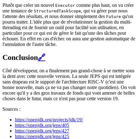
Plutôt que créer un nouvel
comme plus haut, on va créer
Executor
une instance de
, qui va gérer pour nous
StructuredTaskScope
l'attente des résultats, et nous donner simplement des
qu'on
Future
pourra traiter. L'idée plus que de révolutionner la gestion du multi-
threading est de fournir un outil pour facilité son utilisation, en
particulier pour ce qui est de gérer le fait qu'une des tâches peut
échouer. En effet en cas d'échec on aura une gestion automatique de
l'annulation de l'autre tâche.
Conclusion
🔗
Côté développeur, on a finalement pas grand-chose à se mettre sous
la dent avec cette nouvelle version. La seule JEPS qui est intégrée
sans drapeau est le support de l'architecture RISC-V (c'est une
bonne nouvelle, mais ça ne va pas changer notre quotidien). On voit
encore qu'il y a des gros travaux de fonds qui vont amener de belles
choses dans le futur, mais ce n'est pas pour cette version 19.
Sources :
https://openjdk.org/projects/jdk/19/
https://openjdk.org/jeps/405
https://openjdk.org/jeps/427
https://openjdk.org/jeps/425