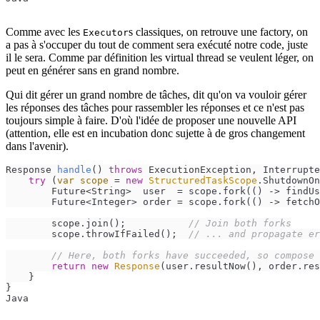
Comme avec les
s classiques, on retrouve une factory, on
Executor
a pas à s'occuper du tout de comment sera exécuté notre code, juste
il le sera. Comme par définition les virtual thread se veulent léger, on
peut en générer sans en grand nombre.
Qui dit gérer un grand nombre de tâches, dit qu'on va vouloir gérer
les réponses des tâches pour rassembler les réponses et ce n'est pas
toujours simple à faire. D'où l'idée de proposer une nouvelle API
(attention, elle est en incubation donc sujette à de gros changement
dans l'avenir).
Response 
handle
()
throws
 ExecutionException, Interrupte
try
 (
var
scope
=
new
StructuredTaskScope
.ShutdownOn
        Future<String>  user  = scope.fork(() -> findUs
        Future<Integer> order = scope.fork(() -> fetchO
        scope.join();           
// Join both forks
        scope.throwIfFailed();  
// ... and propagate er
// Here, both forks have succeeded, so compose 
return
new
Response
(user.resultNow(), order.res
    }

}
Java