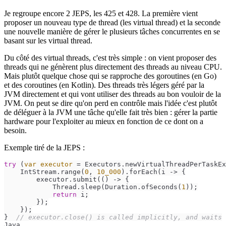
Je regroupe encore 2 JEPS, les 425 et 428. La première vient
proposer un nouveau type de thread (les virtual thread) et la seconde
une nouvelle manière de gérer le plusieurs tâches concurrentes en se
basant sur les virtual thread.
Du côté des virtual threads, c'est très simple : on vient proposer des
threads qui ne génèrent plus directement des threads au niveau CPU.
Mais plutôt quelque chose qui se rapproche des goroutines (en Go)
et des coroutines (en Kotlin). Des threads très légers géré par la
JVM directement et qui vont utiliser des threads au bon vouloir de la
JVM. On peut se dire qu'on perd en contrôle mais l'idée c'est plutôt
de déléguer à la JVM une tâche qu'elle fait très bien : gérer la partie
hardware pour l'exploiter au mieux en fonction de ce dont on a
besoin.
Exemple tiré de la JEPS :
try
 (
var
executor
=
 Executors.newVirtualThreadPerTaskEx
    IntStream.range(
0
, 
10_000
).forEach(i -> {

        executor.submit(() -> {

            Thread.sleep(Duration.ofSeconds(
1
));

return
 i;

        });

    });

}  
// executor.close() is called implicitly, and waits
Java