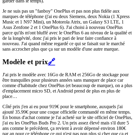
garder dans le temps).
Je ne suis pas un "fanboy" OnePlus et pas non plus fidèle aux
marques de téléphone (j'ai eu deux Siemens, deux Nokia (1 Xpress
Music et 1 N97 Mini), un Motorola Atrix, un Galaxy S3 LTE, 1
Asus Zenfone 2 et 1 OnePlus 6). J'ai choisi à nouveau OnePlus
parce qu'ils m'ont bluffé avec le OnePlus 6 au niveau de la qualité et
de la longévité, donc j'ai pris le pari de leur faire confiance à
nouveau. J'ai quand même regardé ce qui se faisait sur le marché
sans accrocher plus que ça sur un modèle d'une autre marque.
Modèle et prix
🔗
J'ai pris le modèle avec 16Go de RAM et 256Go de stockage pour
être tranquilles pour plusieurs années sans manquer de place car
comme d'habitude chez OnePlus (et beaucoup de marque), on a plus
d'emplacement micro SD, et Android prend de plus en plus de
place…
Côté prix j'en ai eu pour 919€ pour le smartphone, auxquels j'ai
ajouté 35.99€ pour une coque officielle commandé en même temps.
En bonus d'achat comme je l'ai acheté sur le site officiel de OnePlus,
j'ai eu les OnePlus Buds Pro 2. Un prix assez élevé mais s'il dure 5
ans comme le précédent, ça revient à avoir dépensé environ 180€
par an pour ce téléphone ce qui n'est pas non plus si cher que ça et