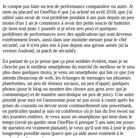
Je compte pas faire un test de performance comparative ou autre. Je
mets au placard un OnePlus 6 que j'ai acheté en avril 2018, que j'ai
utilisé sans avoir de vrai problème pendant 4 ans puis depuis un peu
moins d'un 1 an je commence à avoir des petits soucis de batteries
(je tiens tout juste 1 journée si je m'en sers peu) et quelques
problèmes de performances avec des applications qui sont devenus
extrêmement lentes, aussi dans une moindre mesure pour le côté
sécurité, car il n'est plus mis à jour depuis une grosse année (ni la
version Android, ni patch de sécurité).
En partant de ça je pense que ça peut sembler évident, mais je ne
cherche pas le meilleur smartphone du marché (le meilleur ne le sera
plus dans quelques mois), je veux un smartphone qui fait ce que j'en
attends (beaucoup de web, les échanges de messages sur plusieurs
plateformes, un peu de réseaux sociaux, un peu d'appel, quelques
photos (pour le blog ou montrer des choses aux gens avec qui je
communique) et de manière anecdotique un peu de jeux). Une autre
priorité pour moi est l'autonomie pour ne pas avoir à courir après les
prises de courants ou devoir avoir continuellement une powerbank,
en particulier quand je suis en conférence où je fais du live tweet sur
des journées entières. Je veux aussi un smartphone qui tient dans le
temps (avoir pu garder mon OnePlus 6 presque 5 ans sans me poser
de question est vraiment plaisant), je veux qu'il soit mis à jour le plus
longtemps possible aussi (parce que ça aide aussi vraiment à le