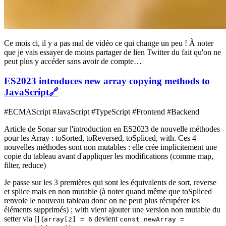
Ce mois ci, il y a pas mal de vidéo ce qui change un peu ! À noter
que je vais essayer de moins partager de lien Twitter du fait qu'on ne
peut plus y accéder sans avoir de compte…
ES2023 introduces new array copying methods to
JavaScript
🔗
#ECMAScript #JavaScript #TypeScript #Frontend #Backend
Article de Sonar sur l'introduction en ES2023 de nouvelle méthodes
pour les Array : toSorted, toReversed, toSpliced, with. Ces 4
nouvelles méthodes sont non mutables : elle crée implicitement une
copie du tableau avant d'appliquer les modifications (comme map,
filter, reduce)
Je passe sur les 3 premières qui sont les équivalents de sort, reverse
et splice mais en non mutable (à noter quand même que toSpliced
renvoie le nouveau tableau donc on ne peut plus récupérer les
éléments supprimés) ; with vient ajouter une version non mutable du
setter via [] (
devient
array[2] = 6
const newArray =