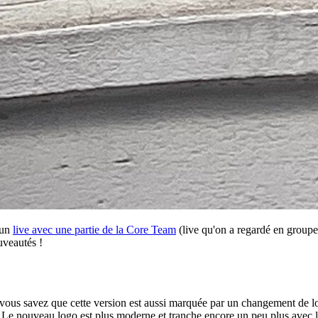
 un
live avec une partie de la Core Team
(live qu'on a regardé en groupe
uveautés !
), vous savez que cette version est aussi marquée par un changement de l
. Le nouveau logo est plus moderne et tranche encore un peu plus avec le