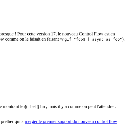
presque ! Pour cette version 17, le nouveau Control Flow est en
low comme on le faisait en faisant
).
*ngIf="foo$ | async as foo"
le montrant le
et
, mais il y a comme on peut l'attendre :
@if
@for
prettier qui a
merger le premier support du nouveau control flow