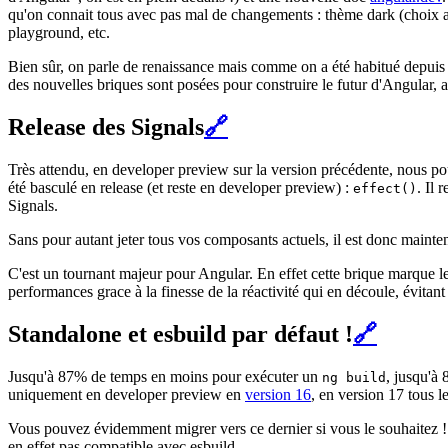
qu'on connait tous avec pas mal de changements : thème dark (choix aut
playground, etc.
Bien sûr, on parle de renaissance mais comme on a été habitué depuis la
des nouvelles briques sont posées pour construire le futur d'Angular,
Release des Signals
🔗
Très attendu, en developer preview sur la version précédente, nous pou
été basculé en release (et reste en developer preview) :
. Il 
effect()
Signals.
Sans pour autant jeter tous vos composants actuels, il est donc maint
C'est un tournant majeur pour Angular. En effet cette brique marque le
performances grace à la finesse de la réactivité qui en découle, évita
Standalone et esbuild par défaut !
🔗
Jusqu'à 87% de temps en moins pour exécuter un
, jusqu'à
ng build
uniquement en developer preview en
version 16
, en version 17 tous 
Vous pouvez évidemment migrer vers ce dernier si vous le souhaitez !
en effet pas compatible avec esbuild.