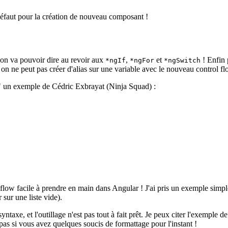
éfaut pour la création de nouveau composant !
s on va pouvoir dire au revoir aux
,
et
! Enfin 
*ngIf
*ngFor
*ngSwitch
 on ne peut pas créer d'alias sur une variable avec le nouveau control f
r" un exemple de Cédric Exbrayat (Ninja Squad) :
ol flow facile à prendre en main dans Angular ! J'ai pris un exemple simp
 sur une liste vide).
e, et l'outillage n'est pas tout à fait prêt. Je peux citer l'exemple de 
pas si vous avez quelques soucis de formattage pour l'instant !