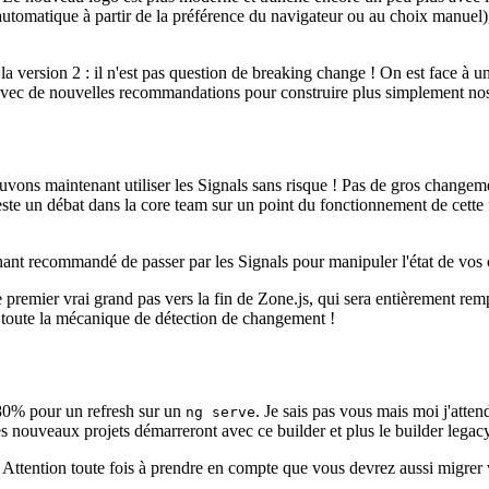
omatique à partir de la préférence du navigateur ou au choix manuel), r
 version 2 : il n'est pas question de breaking change ! On est face à un
 avec de nouvelles recommandations pour construire plus simplement nos
vons maintenant utiliser les Signals sans risque ! Pas de gros changeme
reste un débat dans la core team sur un point du fonctionnement de cette f
enant recommandé de passer par les Signals pour manipuler l'état de vos
 premier vrai grand pas vers la fin de Zone.js, qui sera entièrement rem
nt toute la mécanique de détection de changement !
 80% pour un refresh sur un
. Je sais pas vous mais moi j'atte
ng serve
les nouveaux projets démarreront avec ce builder et plus le builder leg
 Attention toute fois à prendre en compte que vous devrez aussi migrer