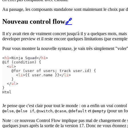
Au passage, les composants standalone sont maintenant le choix par d
Nouveau control flow
🔗
Il n'y avait rien de vraiment concret jusqu'à il y a quelques mois, mai
developer preview et il reste encore quelques limitations (par exemple
Pour vous montrer la nouvelle syntaxe, je vais très simplement "vole
<
h1
>
Ninja Squad
</
h1
>
@if (condition) {

<
ul
>
    @for (user of users; track user.id) {

<
li
>
{{ user.name }}
</
li
>
    }

</
ul
>
}
Html
Je pense que c'est clair pour tout le monde : on a enfin un vrai contr
,
,
,
,
et
(pour un for
@else
@else if
@switch
@case
@default
@empty
Note : ce nouveau Control Flow implique pas mal de changement de syntax
quelques jours après la sortie de la version 17. Donc ne vous étonnez 