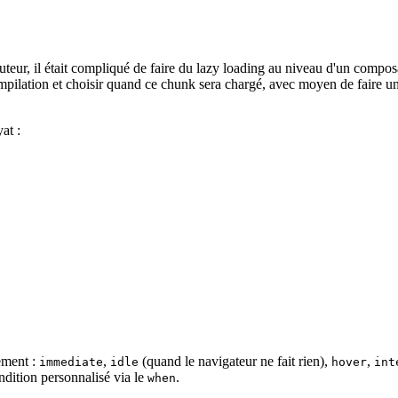
uteur, il était compliqué de faire du lazy loading au niveau d'un composa
pilation et choisir quand ce chunk sera chargé, avec moyen de faire un
at :
ement :
,
(quand le navigateur ne fait rien),
,
immediate
idle
hover
int
ndition personnalisé via le
.
when