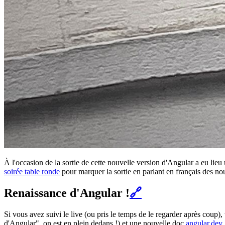
À l'occasion de la sortie de cette nouvelle version d'Angular a eu lieu
soirée table ronde
pour marquer la sortie en parlant en français des no
Renaissance d'Angular !
🔗
Si vous avez suivi le live (ou pris le temps de le regarder après coup
d'Angular", on est en plein dedans !) et une nouvelle doc
angular.dev