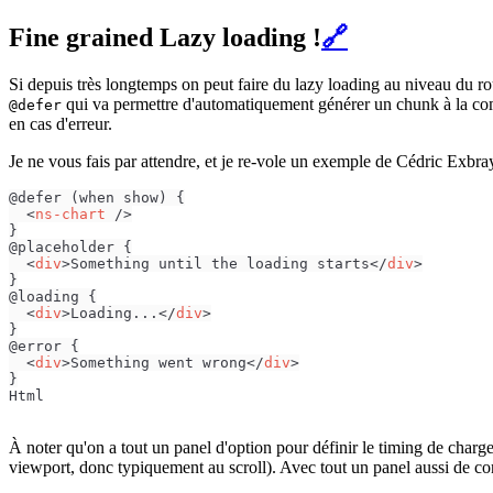
Fine grained Lazy loading !
🔗
Si depuis très longtemps on peut faire du lazy loading au niveau du ro
qui va permettre d'automatiquement générer un chunk à la com
@defer
en cas d'erreur.
Je ne vous fais par attendre, et je re-vole un exemple de Cédric Exbray
@defer (when show) {

<
ns-chart
 />
}

@placeholder {

<
div
>
Something until the loading starts
</
div
>
}

@loading {

<
div
>
Loading...
</
div
>
}

@error {

<
div
>
Something went wrong
</
div
>
}
Html
À noter qu'on a tout un panel d'option pour définir le timing de charg
viewport, donc typiquement au scroll). Avec tout un panel aussi de co