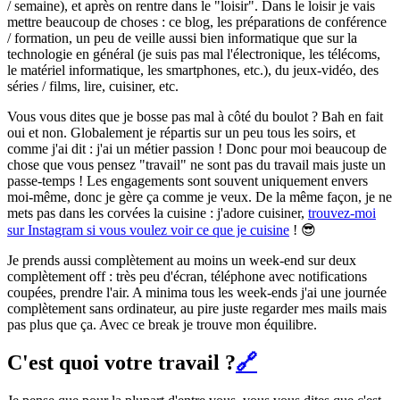
/ semaine), et après on rentre dans le "loisir". Dans le loisir je vais
mettre beaucoup de choses : ce blog, les préparations de conférence
/ formation, un peu de veille aussi bien informatique que sur la
technologie en général (je suis pas mal l'électronique, les télécoms,
le matériel informatique, les smartphones, etc.), du jeux-vidéo, des
séries / films, lire, cuisiner, etc.
Vous vous dites que je bosse pas mal à côté du boulot ? Bah en fait
oui et non. Globalement je répartis sur un peu tous les soirs, et
comme j'ai dit : j'ai un métier passion ! Donc pour moi beaucoup de
chose que vous pensez "travail" ne sont pas du travail mais juste un
passe-temps ! Les engagements sont souvent uniquement envers
moi-même, donc je gère ça comme je veux. De la même façon, je ne
mets pas dans les corvées la cuisine : j'adore cuisiner,
trouvez-moi
sur Instagram si vous voulez voir ce que je cuisine
! 😎
Je prends aussi complètement au moins un week-end sur deux
complètement off : très peu d'écran, téléphone avec notifications
coupées, prendre l'air. A minima tous les week-ends j'ai une journée
complètement sans ordinateur, au pire juste regarder mes mails mais
pas plus que ça. Avec ce break je trouve mon équilibre.
C'est quoi votre travail ?
🔗