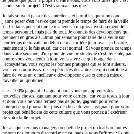
Je pense que pour la plupart d'entre vous, vous vous dites que c'est
"coder sur le projet". C'est vrai mais pas que !
Je fais souvent passer des entretiens, et parmi les questions que
j'aime poser c'est "est-ce que tu prends le temps de faire de la veille
?". Certains pensent que je m'attends à un gros investissement de
temps personnel, mais pas du tout. Je connais des développeurs qui
prennent en gros 20-30min par semaine pour faire de la veille sur
leur temps de travail, au début de ma carrière je trouvais ça bizarre,
maintenant je le fais aussi, car c'est normal ! Si vous prenez ce temps
dans votre semaine, d'un point de vue productivité c'est invisible, par
contre vous vous tenez à jour, vous savez ce qui bouge dans
l'écosystème, vous voyez les bonnes pratiques qui se font ailleurs,
vous vous nourrissez des expériences des autres ce qui contribue à
faire de vous un·e meilleur·e développeur·euse et donc à mieux
travailler au quotidien.
C'est 100% gagnant ! Gagnant pour vous qui apprenez des
nouvelles choses, gagnant pour votre carrière, car vous restez à jour
et donc vous ne vous fermez pas de porte, gagnant pour votre
entreprise qui pourra tirer plus de chose de vous, gagnant pour votre
projet qui bénéficiera de cette culture que vous prenez à l'extérieur
de votre bulle projet.
Je sais que certains managers ou chefs de projet ou leads ou autres
ne sont pas toujours d'accord avec ça, mais je vous l'affirme : ils ont