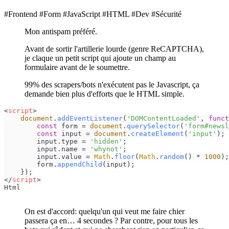
#Frontend #Form #JavaScript #HTML #Dev #Sécurité
Mon antispam préféré.
Avant de sortir l'artillerie lourde (genre ReCAPTCHA),
je claque un petit script qui ajoute un champ au
formulaire avant de le soumettre.
99% des scrapers/bots n'exécutent pas le Javascript, ça
demande bien plus d'efforts que le HTML simple.
<
script
>
document
.
addEventListener
(
'DOMContentLoaded'
, 
funct
const
 form = 
document
.
querySelector
(
'form#newsl
const
 input = 
document
.
createElement
(
'input'
);

        input.
type
 = 
'hidden'
;

        input.
name
 = 
'whynot'
;

        input.
value
 = 
Math
.
floor
(
Math
.
random
() * 
1000
);

        form.
appendChild
(input);

</
script
>
Html
On est d'accord: quelqu'un qui veut me faire chier
passera ça en… 4 secondes ? Par contre, pour tous les