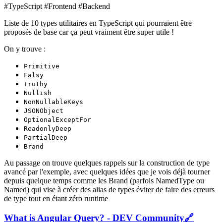
#TypeScript #Frontend #Backend
Liste de 10 types utilitaires en TypeScript qui pourraient être
proposés de base car ça peut vraiment être super utile !
On y trouve :
Primitive
Falsy
Truthy
Nullish
NonNullableKeys
JSONObject
OptionalExceptFor
ReadonlyDeep
PartialDeep
Brand
Au passage on trouve quelques rappels sur la construction de type
avancé par l'exemple, avec quelques idées que je vois déjà tourner
depuis quelque temps comme les Brand (parfois NamedType ou
Named) qui vise à créer des alias de types éviter de faire des erreurs
de type tout en étant zéro runtime
What is Angular Query? - DEV Community
🔗