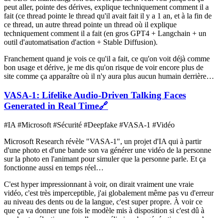
peut aller, pointe des dérives, explique techniquement comment il a
fait (ce thread pointe le thread qu'il avait fait il y a 1 an, et à la fin de
ce thread, un autre thread pointe un thread où il explique
techniquement comment il a fait (en gros GPT4 + Langchain + un
outil d'automatisation d'action + Stable Diffusion).
Franchement quand je vois ce qu'il a fait, ce qu'on voit déjà comme
bon usage et dérive, je me dis qu'on risque de voir encore plus de
site comme ça apparaître où il n'y aura plus aucun humain derrière…
VASA-1: Lifelike Audio-Driven Talking Faces
Generated in Real Time
🔗
#IA #Microsoft #Sécurité #Deepfake #VASA-1 #Vidéo
Microsoft Research révèle "VASA-1", un projet d'IA qui à partir
d'une photo et d'une bande son va générer une vidéo de la personne
sur la photo en l'animant pour simuler que la personne parle. Et ça
fonctionne aussi en temps réel…
C'est hyper impressionnant à voir, on dirait vraiment une vraie
vidéo, c'est très imperceptible, j'ai globalement même pas vu d'erreur
au niveau des dents ou de la langue, c'est super propre. À voir ce
que ça va donner une fois le modèle mis à disposition si c'est dû à