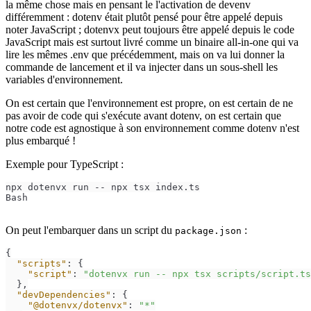
la même chose mais en pensant le l'activation de devenv
différemment : dotenv était plutôt pensé pour être appelé depuis
noter JavaScript ; dotenvx peut toujours être appelé depuis le code
JavaScript mais est surtout livré comme un binaire all-in-one qui va
lire les mêmes .env que précédemment, mais on va lui donner la
commande de lancement et il va injecter dans un sous-shell les
variables d'environnement.
On est certain que l'environnement est propre, on est certain de ne
pas avoir de code qui s'exécute avant dotenv, on est certain que
notre code est agnostique à son environnement comme dotenv n'est
plus embarqué !
Exemple pour TypeScript :
npx dotenvx run -- npx tsx index.ts
Bash
On peut l'embarquer dans un script du
:
package.json
{
"scripts"
:
{
"script"
:
"dotenvx run -- npx tsx scripts/script.ts
}
,
"devDependencies"
:
{
"@dotenvx/dotenvx"
:
"*"