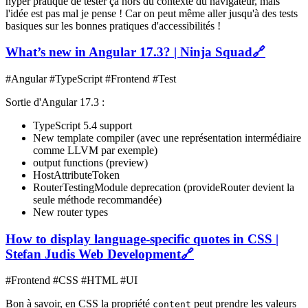
hyper pratique de tester ça hors du contexte du navigateur, mais
l'idée est pas mal je pense ! Car on peut même aller jusqu'à des tests
basiques sur les bonnes pratiques d'accessibilités !
What’s new in Angular 17.3? | Ninja Squad
🔗
#Angular #TypeScript #Frontend #Test
Sortie d'Angular 17.3 :
TypeScript 5.4 support
New template compiler (avec une représentation intermédiaire
comme LLVM par exemple)
output functions (preview)
HostAttributeToken
RouterTestingModule deprecation (provideRouter devient la
seule méthode recommandée)
New router types
How to display language-specific quotes in CSS |
Stefan Judis Web Development
🔗
#Frontend #CSS #HTML #UI
Bon à savoir, en CSS la propriété
peut prendre les valeurs
content