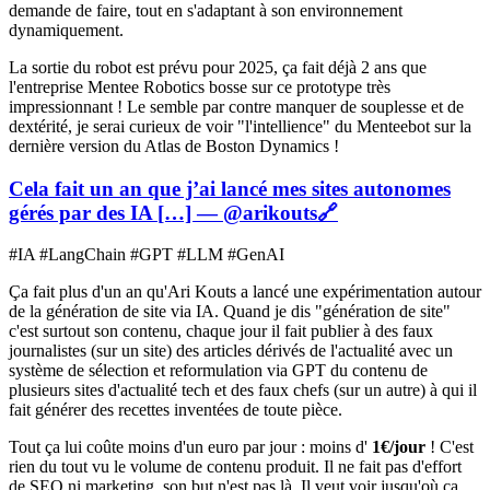
demande de faire, tout en s'adaptant à son environnement
dynamiquement.
La sortie du robot est prévu pour 2025, ça fait déjà 2 ans que
l'entreprise Mentee Robotics bosse sur ce prototype très
impressionnant ! Le semble par contre manquer de souplesse et de
dextérité, je serai curieux de voir "l'intellience" du Menteebot sur la
dernière version du Atlas de Boston Dynamics !
Cela fait un an que j’ai lancé mes sites autonomes
gérés par des IA […] — @arikouts
🔗
#IA #LangChain #GPT #LLM #GenAI
Ça fait plus d'un an qu'Ari Kouts a lancé une expérimentation autour
de la génération de site via IA. Quand je dis "génération de site"
c'est surtout son contenu, chaque jour il fait publier à des faux
journalistes (sur un site) des articles dérivés de l'actualité avec un
système de sélection et reformulation via GPT du contenu de
plusieurs sites d'actualité tech et des faux chefs (sur un autre) à qui il
fait générer des recettes inventées de toute pièce.
Tout ça lui coûte moins d'un euro par jour : moins d'
1€/jour
! C'est
rien du tout vu le volume de contenu produit. Il ne fait pas d'effort
de SEO ni marketing, son but n'est pas là. Il veut voir jusqu'où ça