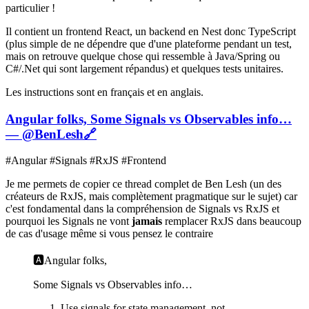
particulier !
Il contient un frontend React, un backend en Nest donc TypeScript
(plus simple de ne dépendre que d'une plateforme pendant un test,
mais on retrouve quelque chose qui ressemble à Java/Spring ou
C#/.Net qui sont largement répandus) et quelques tests unitaires.
Les instructions sont en français et en anglais.
Angular folks, Some Signals vs Observables info…
— @BenLesh
🔗
#Angular #Signals #RxJS #Frontend
Je me permets de copier ce thread complet de Ben Lesh (un des
créateurs de RxJS, mais complètement pragmatique sur le sujet) car
c'est fondamental dans la compréhension de Signals vs RxJS et
pourquoi les Signals ne vont
jamais
remplacer RxJS dans beaucoup
de cas d'usage même si vous pensez le contraire
🅰️Angular folks,
Some Signals vs Observables info…
Use signals for state management, not