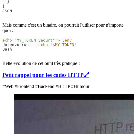
}
}
JSON
Mais comme c'est un binaire, on pourrait l'utiliser pour n'importe
quoi :
echo
"MY_TOKEN=yaourt"
 > .
env
dotenvx run -- 
echo
"
$MY_TOKEN
"
Bash
Belle évolution de cet outil très pratique !
Petit rappel pour les codes HTTP
🔗
#Web #Frontend #Backend #HTTP #Humour