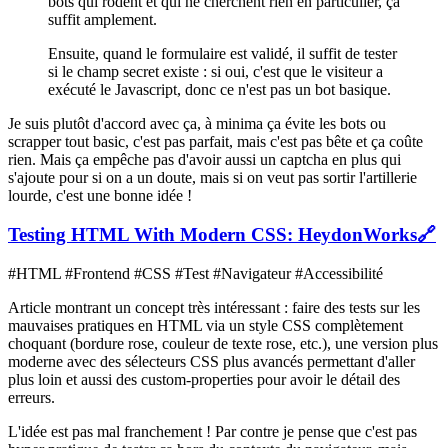
bots qui rôdent et qui ne cherchent rien en particulier, ça
suffit amplement.
Ensuite, quand le formulaire est validé, il suffit de tester
si le champ secret existe : si oui, c'est que le visiteur a
exécuté le Javascript, donc ce n'est pas un bot basique.
Je suis plutôt d'accord avec ça, à minima ça évite les bots ou
scrapper tout basic, c'est pas parfait, mais c'est pas bête et ça coûte
rien. Mais ça empêche pas d'avoir aussi un captcha en plus qui
s'ajoute pour si on a un doute, mais si on veut pas sortir l'artillerie
lourde, c'est une bonne idée !
Testing HTML With Modern CSS: HeydonWorks
🔗
#HTML #Frontend #CSS #Test #Navigateur #Accessibilité
Article montrant un concept très intéressant : faire des tests sur les
mauvaises pratiques en HTML via un style CSS complètement
choquant (bordure rose, couleur de texte rose, etc.), une version plus
moderne avec des sélecteurs CSS plus avancés permettant d'aller
plus loin et aussi des custom-properties pour avoir le détail des
erreurs.
L'idée est pas mal franchement ! Par contre je pense que c'est pas