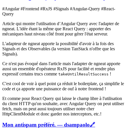
#Angular #Frontend #RxJS #Signals #Angular-Query #React-
Query
Article qui montre l'utilisation d’Angular Query avec l'adapter de
ngneat. L'idée étant la même que React Query : apporter des
mécaniques haut niveau côté front pour gérer l'état serveur.
L'adapteur de ngneat apporte la possibilité d'avoir à la fois des
Signals et des Observables (la version TanStack n'offre que les
Signals).
Ce n'est pas évoqué dans l'article mais l'adapter de ngneat apporte
aussi un ensemble d'opérateur RxJS pour facilité et rendre plus
expressif certains trucs comme
!
takeUntilResultSuccess
C'est cool de voir à quel point ça réduit le boilerplate, ça simplifie le
code et ça apporte une puissance de ouf à notre frontend !
Et comme pour React Query qui laisse le champ libre à l'utilisation
du client HTTP qu'on souhaite, avec Angular Query on peut utiliser
fetch, mais on peut aussi toujours utiliser notre cher
HttpClientModule et donc garder nos interceptors, etc.!
Mon antispam préféré. — dsampaolo
🔗