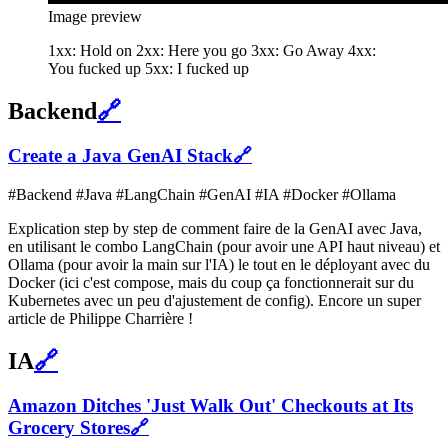
Image preview
1xx: Hold on 2xx: Here you go 3xx: Go Away 4xx:
You fucked up 5xx: I fucked up
Backend
🔗
Create a Java GenAI Stack
🔗
#Backend #Java #LangChain #GenAI #IA #Docker #Ollama
Explication step by step de comment faire de la GenAI avec Java,
en utilisant le combo LangChain (pour avoir une API haut niveau) et
Ollama (pour avoir la main sur l'IA) le tout en le déployant avec du
Docker (ici c'est compose, mais du coup ça fonctionnerait sur du
Kubernetes avec un peu d'ajustement de config). Encore un super
article de Philippe Charrière !
IA
🔗
Amazon Ditches 'Just Walk Out' Checkouts at Its
Grocery Stores
🔗