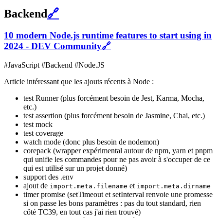
Backend
🔗
10 modern Node.js runtime features to start using in
2024 - DEV Community
🔗
#JavaScript #Backend #Node.JS
Article intéressant que les ajouts récents à Node :
test Runner (plus forcément besoin de Jest, Karma, Mocha,
etc.)
test assertion (plus forcément besoin de Jasmine, Chai, etc.)
test mock
test coverage
watch mode (donc plus besoin de nodemon)
corepack (wrapper expérimental autour de npm, yarn et pnpm
qui unifie les commandes pour ne pas avoir à s'occuper de ce
qui est utilisé sur un projet donné)
support des .env
ajout de
et
import.meta.filename
import.meta.dirname
timer promise (setTimeout et setInterval renvoie une promesse
si on passe les bons paramètres : pas du tout standard, rien
côté TC39, en tout cas j'ai rien trouvé)