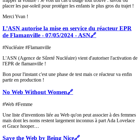
frapper la voiture ! Je vois un cas d'usage tout trouvé : savoir où
placer les par-soleil pour protéger les enfants le plus gros du trajet !
Merci Yvan !
L’ASN autorise la mise en service du réacteur EPR
de Flamanville - 07/05/2024 - ASN
🔗
#Nucléaire #Flamanville
L'ASN (Agence de Sûreté Nucléaire) vient d'autoriser l'activation de
l'EPR de flamanville !
Bon pour l'instant c'est une phase de test mais ce réacteur va enfin
partir en production !
No Web Without Women
🔗
#Web #Femme
Une liste d'inventions liée au Web qu'on peut associer à des femmes
mais dont les noms restent largement inconnus à part Ada Lovelace
et Grace hooper…
Save the Web by Being Nice
🔗