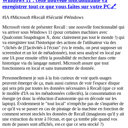
Windows 11 : cette nouvelle fonctionnalité va
enregistrer tout ce que vous faites sur votre PC
🔗
#IA #Microsoft #Recall #Sécurité #Windows
Microsoft vient de présenter Recall : une nouvelle fonctionnalité qui
va arriver sous Windows 11 (pour certaines machines avec
Qualcomm Snapdragon X, donc clairement pas tout le monde !) qui
va enregistrer tout l'historique des actions de l'utilisateur via des
"clichés de [l']activités à l'écran" (vu le rendu, on peut supposer un
screenshot et un lot de métadonnée), tout sera analysé en local par
une IA pour ensuite offrir la possibilité de rechercher dans cette
historique via du langage naturel. Microsoft assure que tout
fonctionnera en local et sans transmettre de donnée.
Personnellement je suis à la fois curieux de voir quels usages
peuvent émerger de ça, mais aussi curieux de voir l'espace disque
qui sera pris par toutes les données nécessaires à Recall (que ce soit
le modèle d'IA ou les métadonnées collectés), la consommation en
énergie (et donc la réduction d'autonomie qui en découle sur les
laptop). Évidemment le "tout local" n'empêche pas de s'inquiéter de
ce qu'il va se passer en cas de piratage de la machine en fonction de
comment seront stockés les données de Recall (imaginons qu'il y ait
une extraction du texte à l'écran, et que ça tombe pile quand vos
mots de passes sont affichés, est-ce que ce sera stocké ?)