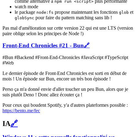
comme alternative à
plus performante
npm run <script>
watch mode
le package
propose maintenant les fonctions
et
node:fs
glob
pour faire du pattern matching sans lib !
globSync
Pas mal d'amélioration sur cette version 22 qui est une LTS (version
paire oblige selon les principes de Node !)
Front-End Chronicles #21 - Bun
🔗
#Bun #Backend #Front-End-Chronicles #JavaScript #TypeScript
#Web
Le dernier épisode de Front-End Chronicles est sorti en début de
mois ! Un épisode sur Bun, encore un très bon épisode !
Perso ça m'a donné envie d'aller toucher un peu Bun, alors que je
suis plutôt Deno ! Donc allez écouter ça !
Pour ceux qui boudent Spotify, y'a d'autres plateformes possible :
https://bento.me/fec
IA
🔗