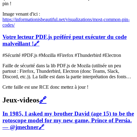
pin !
Image venant d'ici :
https://informationisbeautiful.net/visualizations/most-common-pin-
codes/
Votre lecteur PDF.js préféré peut exécuter du code
malveillant !
🔗
#Sécurité #PDF.js #Mozilla #Firefox #Thunderbird #Electron
Faille de sécurité dans la lib PDF.js de Mozila (utilisée un peu
partout : Firefox, Thunderbird, Electron (donc Teams, Slack,
Discord, etc.)). La faille est dans la partie interprétation des fonts…
Cette faille est une RCE donc mettez à jour !
Jeux-videos
🔗
In 1985, I asked my brother David (age 15) to be the
rotoscope model for my new game, Prince of Persia.
— @jmechner
🔗