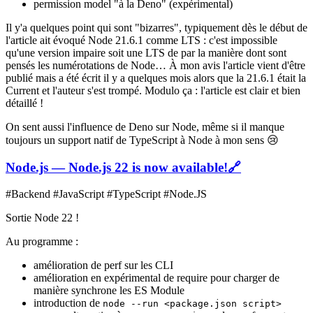
permission model "à la Deno" (expérimental)
Il y'a quelques point qui sont "bizarres", typiquement dès le début de
l'article ait évoqué Node 21.6.1 comme LTS : c'est impossible
qu'une version impaire soit une LTS de par la manière dont sont
pensés les numérotations de Node… À mon avis l'article vient d'être
publié mais a été écrit il y a quelques mois alors que la 21.6.1 était la
Current et l'auteur s'est trompé. Modulo ça : l'article est clair et bien
détaillé !
On sent aussi l'influence de Deno sur Node, même si il manque
toujours un support natif de TypeScript à Node à mon sens 😢
Node.js — Node.js 22 is now available!
🔗
#Backend #JavaScript #TypeScript #Node.JS
Sortie Node 22 !
Au programme :
amélioration de perf sur les CLI
amélioration en expérimental de require pour charger de
manière synchrone les ES Module
introduction de
node --run <package.json script>