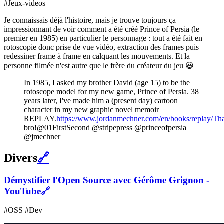
#Jeux-videos
Je connaissais déjà l'histoire, mais je trouve toujours ça
impressionnant de voir comment a été créé Prince of Persia (le
premier en 1985) en particulier le personnage : tout a été fait en
rotoscopie donc prise de vue vidéo, extraction des frames puis
redessiner frame à frame en calquant les mouvements. Et la
personne filmée n'est autre que le frère du créateur du jeu 😃
In 1985, I asked my brother David (age 15) to be the
rotoscope model for my new game, Prince of Persia. 38
years later, I've made him a (present day) cartoon
character in my new graphic novel memoir
REPLAY.
https://www.jordanmechner.com/en/books/replay/Th
bro!@01FirstSecond @stripepress @princeofpersia
@jmechner
Divers
🔗
Démystifier l'Open Source avec Gérôme Grignon -
YouTube
🔗
#OSS #Dev