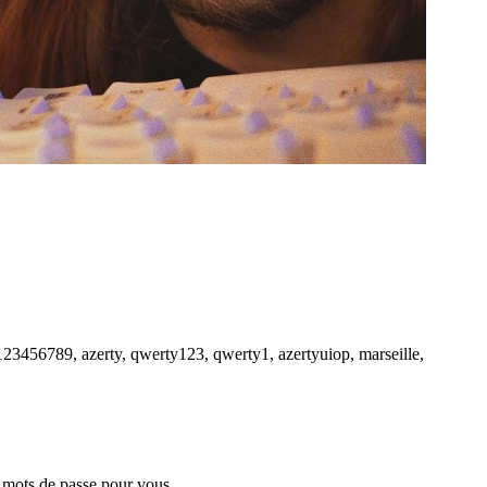
123456789, azerty, qwerty123, qwerty1, azertyuiop, marseille,
es mots de passe pour vous