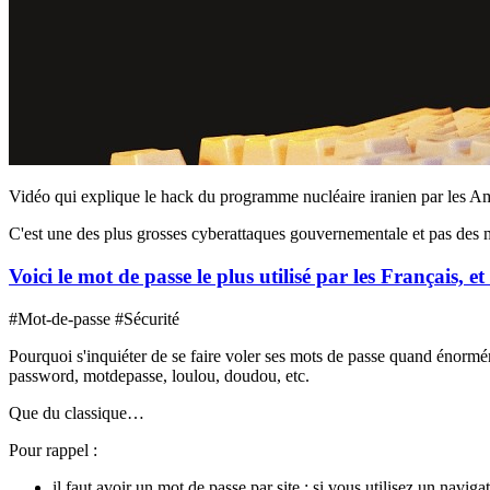
Vidéo qui explique le hack du programme nucléaire iranien par les Amér
C'est une des plus grosses cyberattaques gouvernementale et pas des 
Voici le mot de passe le plus utilisé par les Français, 
#Mot-de-passe #Sécurité
Pourquoi s'inquiéter de se faire voler ses mots de passe quand énorm
password, motdepasse, loulou, doudou, etc.
Que du classique…
Pour rappel :
il faut avoir un mot de passe par site : si vous utilisez un nav