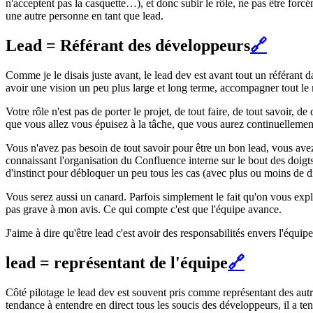
n'acceptent pas la casquette…), et donc subir le rôle, ne pas être forcé
une autre personne en tant que lead.
Lead = Référant des développeurs
🔗
Comme je le disais juste avant, le lead dev est avant tout un référant da
avoir une vision un peu plus large et long terme, accompagner tout le 
Votre rôle n'est pas de porter le projet, de tout faire, de tout savoir, d
que vous allez vous épuisez à la tâche, que vous aurez continuellement b
Vous n'avez pas besoin de tout savoir pour être un bon lead, vous ave
connaissant l'organisation du Confluence interne sur le bout des doigt
d'instinct pour débloquer un peu tous les cas (avec plus ou moins de dif
Vous serez aussi un canard. Parfois simplement le fait qu'on vous expl
pas grave à mon avis. Ce qui compte c'est que l'équipe avance.
J'aime à dire qu'être lead c'est avoir des responsabilités envers l'équip
lead = représentant de l'équipe
🔗
Côté pilotage le lead dev est souvent pris comme représentant des autr
tendance à entendre en direct tous les soucis des développeurs, il a t