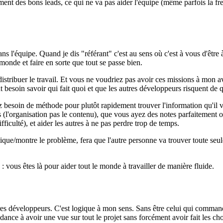
ment des bons leads, ce qui ne va pas aider l'équipe (même parfois la fre
ns l'équipe. Quand je dis "référant" c'est au sens où c'est à vous d'être 
monde et faire en sorte que tout se passe bien.
e distribuer le travail. Et vous ne voudriez pas avoir ces missions à mon a
esoin savoir qui fait quoi et que les autres développeurs risquent de quit
z besoin de méthode pour plutôt rapidement trouver l'information qu'il 
s (l'organisation pas le contenu), que vous ayez des notes parfaitement 
ficulté), et aider les autres à ne pas perdre trop de temps.
ique/montre le problème, fera que l'autre personne va trouver toute seul
e : vous êtes là pour aider tout le monde à travailler de manière fluide.
es développeurs. C'est logique à mon sens. Sans être celui qui commande
endance à avoir une vue sur tout le projet sans forcément avoir fait les