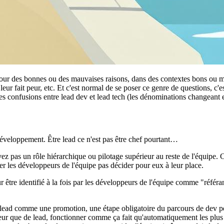
pour des bonnes ou des mauvaises raisons, dans des contextes bons ou moi
ça leur fait peur, etc. Et c'est normal de se poser ce genre de questions, 
es confusions entre lead dev et lead tech (les dénominations changeant e
développement. Être lead ce n'est pas être chef pourtant…
avez pas un rôle hiérarchique ou pilotage supérieur au reste de l'équip
ter les développeurs de l'équipe pas décider pour eux à leur place.
 être identifié à la fois par les développeurs de l'équipe comme "référa
de lead comme une promotion, une étape obligatoire du parcours de dev po
que de lead, fonctionner comme ça fait qu'automatiquement les plus anci