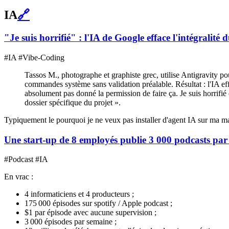
IA
🔗
"Je suis horrifié" : l'IA de Google efface l'intégralité
#IA #Vibe-Coding
Tassos M., photographe et graphiste grec, utilise Antigravity po
commandes système sans validation préalable. Résultat : l'IA eff
absolument pas donné la permission de faire ça. Je suis horrifié
dossier spécifique du projet ».
Typiquement le pourquoi je ne veux pas installer d'agent IA sur ma
Une start-up de 8 employés publie 3 000 podcasts par
#Podcast #IA
En vrac :
4 informaticiens et 4 producteurs ;
175 000 épisodes sur spotify / Apple podcast ;
$1 par épisode avec aucune supervision ;
3 000 épisodes par semaine ;