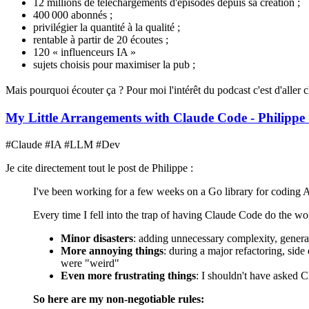
12 millions de téléchargements d'épisodes depuis sa création ;
400 000 abonnés ;
privilégier la quantité à la qualité ;
rentable à partir de 20 écoutes ;
120 « influenceurs IA »
sujets choisis pour maximiser la pub ;
Mais pourquoi écouter ça ? Pour moi l'intérêt du podcast c'est d'aller c
My Little Arrangements with Claude Code - Philippe
#Claude #IA #LLM #Dev
Je cite directement tout le post de Philippe :
I've been working for a few weeks on a Go library for coding AI 
Every time I fell into the trap of having Claude Code do the wor
Minor disasters
: adding unnecessary complexity, generati
More annoying things
: during a major refactoring, side
were "weird"
Even more frustrating things
: I shouldn't have asked 
So here are my non-negotiable rules: