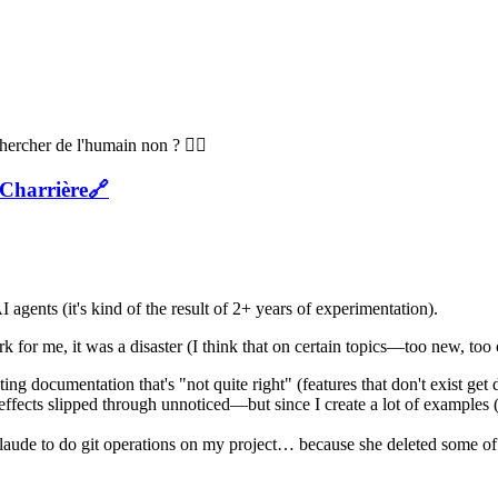
hercher de l'humain non ? 🤦‍♂️
 Charrière
🔗
agents (it's kind of the result of 2+ years of experimentation).
k for me, it was a disaster (I think that on certain topics—too new, too 
ng documentation that's "not quite right" (features that don't exist get
 effects slipped through unnoticed—but since I create a lot of examples (n
Claude to do git operations on my project… because she deleted some of