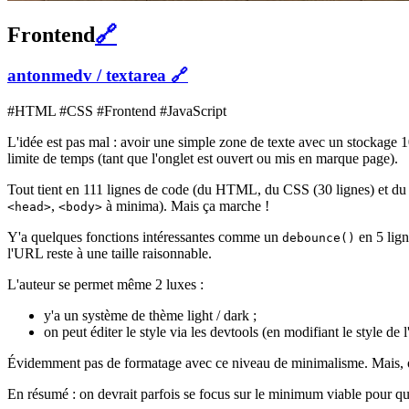
Frontend
🔗
antonmedv / textarea
🔗
#HTML #CSS #Frontend #JavaScript
L'idée est pas mal : avoir une simple zone de texte avec un stockage 
limite de temps (tant que l'onglet est ouvert ou mis en marque page).
Tout tient en 111 lignes de code (du HTML, du CSS (30 lignes) et du JS
,
à minima). Mais ça marche !
<head>
<body>
Y'a quelques fonctions intéressantes comme un
en 5 lign
debounce()
l'URL reste à une taille raisonnable.
L'auteur se permet même 2 luxes :
y'a un système de thème light / dark ;
on peut éditer le style via les devtools (en modifiant le style de
Évidemment pas de formatage avec ce niveau de minimalisme. Mais, on 
En résumé : on devrait parfois se focus sur le minimum viable pour que