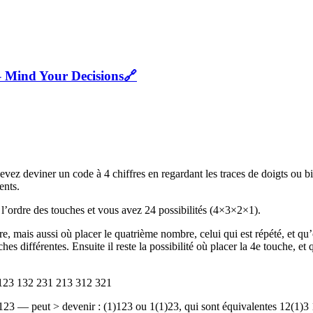
– Mind Your Decisions
🔗
evez deviner un code à 4 chiffres en regardant les traces de doigts ou bi
ents.
r l’ordre des touches et vous avez 24 possibilités (4×3×2×1).
re, mais aussi où placer le quatrième nombre, celui qui est répété, et qu
ches différentes. Ensuite il reste la possibilité où placer la 4e touche, et
t : 123 132 231 213 312 321
 123 — peut > devenir : (1)123 ou 1(1)23, qui sont équivalentes 12(1)3