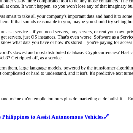
 another vastly more complicated tool to deploy those containers. The cha
 all at once. It won't happen, so you won't lose any of that imaginary bu
 smart to take all your company's important data and hand it to some i
 them. If that sounds reasonable to you, maybe you should try selling h
cture as a service – if you need servers, buy servers, or rent your own p
 get servers, just OS instances. That's even worse. Software as a Servi
n know what data you have or how it's stored – you're paying for access
 world's slowest and most-distributed database. Cryptocurrencies? Has
Web3? Get ripped off, as a service.
 term them, large language models, powered by the transformer algorith
 complicated or hard to understand, and it isn't. It's predictive text tur
e quand même qu'on empile toujours plus de marketing et de bullshit… En
hilippines to Assist Autonomous Vehicles
🔗