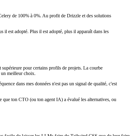
 Celery de 100% à 0%. Au profit de Drizzle et des solutions
l est adopté. Plus il est adopté, plus il apparaît dans les
upérieure pour certains profils de projets. La courbe
 un meilleur choix.
fréquence dans mes données n'est pas un signal de qualité, c'est
ce que ton CTO (ou ton agent IA) a évalué les alternatives, ou
plus facile de laisser les LLMs faire du Tailwind CSS que de leur faire