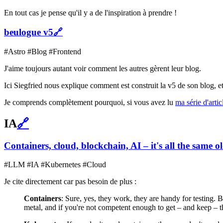
En tout cas je pense qu'il y a de l'inspiration à prendre !
beulogue v5
🔗
#Astro #Blog #Frontend
J'aime toujours autant voir comment les autres gèrent leur blog.
Ici Siegfried nous explique comment est construit la v5 de son blog, et
Je comprends complètement pourquoi, si vous avez lu
ma série d'arti
IA
🔗
Containers, cloud, blockchain, AI – it's all the same 
#LLM #IA #Kubernetes #Cloud
Je cite directement car pas besoin de plus :
Containers
: Sure, yes, they work, they are handy for testing.
metal, and if you're not competent enough to get – and keep – t