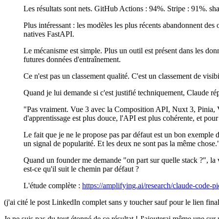
Les résultats sont nets. GitHub Actions : 94%. Stripe : 91%. sha
Plus intéressant : les modèles les plus récents abandonnent des
natives FastAPI.
Le mécanisme est simple. Plus un outil est présent dans les donné
futures données d'entraînement.
Ce n'est pas un classement qualité. C'est un classement de visibil
Quand je lui demande si c'est justifié techniquement, Claude ré
"Pas vraiment. Vue 3 avec la Composition API, Nuxt 3, Pinia, V
d'apprentissage est plus douce, l'API est plus cohérente, et pou
Le fait que je ne le propose pas par défaut est un bon exemple de
un signal de popularité. Et les deux ne sont pas la même chose.
Quand un founder me demande "on part sur quelle stack ?", la vra
est-ce qu'il suit le chemin par défaut ?
L'étude complète :
https://amplifying.ai/research/claude-code-pi
(j'ai cité le post LinkedIn complet sans y toucher sauf pour le lien fina
Je ne suis pas du tout étonné de ce résultat ! J'ajouterai même une sur 