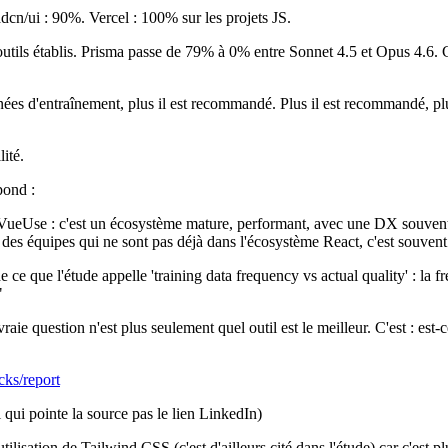
dcn/ui : 90%. Vercel : 100% sur les projets JS.
 outils établis. Prisma passe de 79% à 0% entre Sonnet 4.5 et Opus 4.6.
es d'entraînement, plus il est recommandé. Plus il est recommandé, plus i
ité.
pond :
ueUse : c'est un écosystème mature, performant, avec une DX souvent s
r des équipes qui ne sont pas déjà dans l'écosystème React, c'est souvent
 ce que l'étude appelle 'training data frequency vs actual quality' : la 
"
ie question n'est plus seulement quel outil est le meilleur. C'est : est-
cks/report
l qui pointe la source pas le lien LinkedIn)
utilisation de Tailwind CSS (c'est d'ailleurs cité dans l'étude) car c'est 