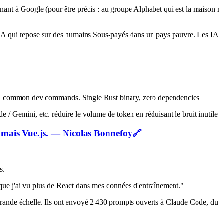
ant à Google (pour être précis : au groupe Alphabet qui est la maison 
A qui repose sur des humains Sous-payés dans un pays pauvre. Les IA act
 common dev commands. Single Rust binary, zero dependencies
 / Gemini, etc. réduire le volume de token en réduisant le bruit inutil
mais Vue.js. — Nicolas Bonnefoy
🔗
s.
 que j'ai vu plus de React dans mes données d'entraînement."
nde échelle. Ils ont envoyé 2 430 prompts ouverts à Claude Code, du t