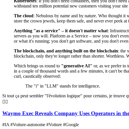
Kubernetes
: If you don't need containers, then you don't need
withstand ten million potential new customers visiting your site
The cloud
: Nebulous by name and by nature. Who thought it was
store the crown jewels, keep them safe, and never ever peek at
Anything "as a service" – it doesn't matter what
: Infrastru
servers as you will. Platform as a Service – now you don't even
or what it's running; you don't get software, and you don't eve
The blockchain, and anything built on the blockchain
: the
blockchain, only they're longer rather than shorter. Worthless. 
Which brings us round to
"generative AI"
or, as we prefer to
in a couple of thousand words and a few minutes, it can't be that
curl, caustically observed:
The "i" in "LLM" stands for intelligence.
Si tout ça peut sembler "l'évolution logique" pour certains, je trouv
🤷‍♂️
Waymo Exec Reveals Company Uses Operators in the P
#IA #Voiture-autonome #Voiture #Google