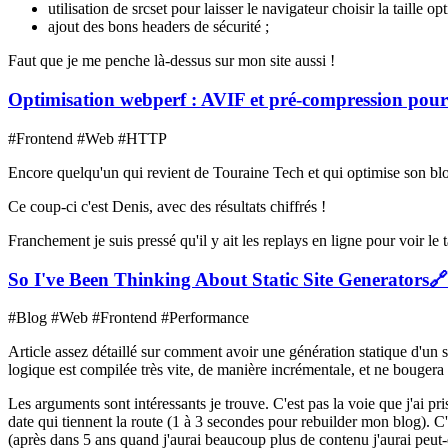
utilisation de srcset pour laisser le navigateur choisir la taille op
ajout des bons headers de sécurité ;
Faut que je me penche là-dessus sur mon site aussi !
Optimisation webperf : AVIF et pré-compression pour 
#Frontend #Web #HTTP
Encore quelqu'un qui revient de Touraine Tech et qui optimise son blog
Ce coup-ci c'est Denis, avec des résultats chiffrés !
Franchement je suis pressé qu'il y ait les replays en ligne pour voir 
So I've Been Thinking About Static Site Generators
🔗
#Blog #Web #Frontend #Performance
Article assez détaillé sur comment avoir une génération statique d'un
logique est compilée très vite, de manière incrémentale, et ne bougera
Les arguments sont intéressants je trouve. C'est pas la voie que j'ai 
date qui tiennent la route (1 à 3 secondes pour rebuilder mon blog). C
(après dans 5 ans quand j'aurai beaucoup plus de contenu j'aurai peut-ê