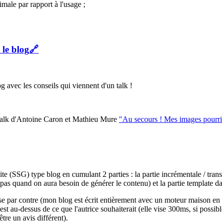
timale par rapport à l'usage ;
le blog
🔗
 avec les conseils qui viennent d'un talk !
le talk d'Antoine Caron et Mathieu Mure
"Au secours ! Mes images pourri
 site (SSG) type blog en cumulant 2 parties : la partie incrémentale /
 pas quand on aura besoin de générer le contenu) et la partie template 
prise par contre (mon blog est écrit entièrement avec un moteur maison e
'est au-dessus de ce que l'autrice souhaiterait (elle vise 300ms, si pos
tre un avis différent).