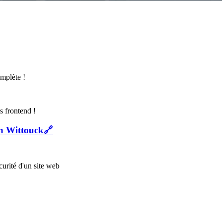
omplète !
s frontend !
ien Wittouck
🔗
urité d'un site web