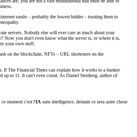
nces are, you are not a vast multinational that must be able to
siness.
nternet rando – probably the lowest bidder – trusting them to
omeopathy.
rivate servers. Nobody else will ever care as much about your
ce? Now you don't even know what the server is, or where it is,
 to your own stuff.
hcash on the blockchain. NFTs – URL shorteners on the
m. If The Financial Times can explain how it works to a banker
ned up to 11. It can't even count. As Daniel Stenberg, author of
 ce moment c'est l'
IA
sans intelligence, demain ce sera autre chose