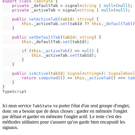
export
class
TabState
 {

private
 _defaultTab = signal<
string
 | 
null
>(
null
);

private
 _activeTab = signal<
string
 | 
null
>(
null
);

public
setActiveTab
(
tabId
: 
string
) {

this
.
_activeTab
.
set
(tabId ?? 
this
.
_defaultTab
()
    }

public
setDefaultTab
(
tabId
: 
string
) {

this
.
_defaultTab
.
set
(tabId);

if
 (
this
.
_activeTab
() == 
null
) {

this
.
_activeTab
.
set
(tabId);

        }

    }

public
isActive
(
tabId
: 
Signal
<
string
>): 
Signal
<
bool
return
computed
(
() =>
this
.
_activeTab
() === 
tab
    }

}
TypeScript
Ici mon service
va porter l'état d'un seul groupe d'onglet,
TabState
donc on a besoin que de deux choses : garder en mémoire l'onglet
par défaut et garder en mémoire l'onglet actif. Le reste c'est des
méthodes utilitaires pour s'assurer qu'on garde bien encapsulé les
signaux.