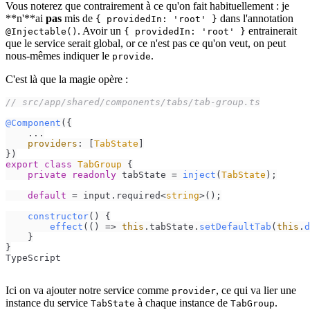
Vous noterez que contrairement à ce qu'on fait habituellement : je
**n'**ai
pas
mis de
dans l'annotation
{ providedIn: 'root' }
. Avoir un
entrainerait
@Injectable()
{ providedIn: 'root' }
que le service serait global, or ce n'est pas ce qu'on veut, on peut
nous-mêmes indiquer le
.
provide
C'est là que la magie opère :
// src/app/shared/components/tabs/tab-group.ts
@Component
({

    ...

providers
: [
TabState
]

export
class
TabGroup
 {

private
readonly
 tabState = 
inject
(
TabState
);

default
 = input.
required
<
string
>();

constructor
(
) {

effect
(
() =>
this
.
tabState
.
setDefaultTab
(
this
.
d
    }

}
TypeScript
Ici on va ajouter notre service comme
, ce qui va lier une
provider
instance du service
à chaque instance de
.
TabState
TabGroup