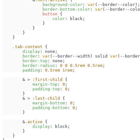
background-color
: 
var
(--border--color);

border-bottom-color
: 
var
(--border--colo
button
 {

color
: black;

                }

            }

        }

    }

.tab-content
 {

display
: none;

border
: 
var
(--border--width) solid 
var
(--border
border-top
: none;

border-radius
: 
0
0
0.5rem
0.5rem
;

padding
: 
0.5rem
1rem
;

        & > 
:first-child
 {

margin-top
: 
0
;

padding-top
: 
0
;

        }

        & > 
:last-child
 {

margin-bottom
: 
0
;

padding-bottom
: 
0
;

        }

        &
.active
 {

display
: block;

        }

    }
