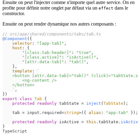
Ensuite on peut l'injecter comme n'importe quel autre service. On en
profite pour définir notre onglet par défaut via un
dans le
effect
constructor.
Ensuite on peut rendre dynamique nos autres composants :
// src/app/shared/components/tabs/tab.ts
@Component
({

selector
: 
"[app-tab]"
,

host
: {

"[class.tab-header]"
: 
"true"
,

"[class.active]"
: 
"isActive()"
,

"[attr.data-tab]"
: 
"tab()"
,

    },

template
: 
`

    <button [attr.data-tab]="tab()" (click)="tabState.s
        <ng-content />

    </button>

    `
,

export
class
Tab
 {

protected
readonly
 tabState = 
inject
(
TabState
);

    tab = input.
required
<
string
>({ 
alias
: 
"app-tab"
 });

protected
readonly
 isActive = 
this
.
tabState
.
isActiv
}
TypeScript