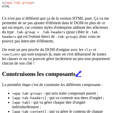
</
app-tab-group
>
HTML
Ce n'est pas si différent que ça de la version HTML pure. Ça va me
permettre de ne pas ajouter d'élément dans le DOM en plus de ce
qui est requis, car certains styles d'entreprise utilisent des sélecteurs
du type
(pour cibler le
.tab-group > .tab-headers
.tab-
qui est l'enfant direct de
), donc vous ne
headers
.tab-group
pouvez pas intercaler d'éléments.
On reste un peu proche du DOM d'origine avec les
et
<li>
qui sont toujours là, mais on s'est débarrassé de toutes
<section>
les classes et on va pouvoir gérer facilement un peu tout proprement
chacun de son côté !
Construisons les composants
🔗
La première étape c'est de construire les différents composants :
: qui sera notre composant parent ;
<app-tab-group>
: qui va contenir nos titres d'onglet ;
[app-tab-headers]
: qui va gérer chaque titre d'onglet
[app-tab]
individuellement ;
: qui va gérer le contenu de chaque
[app-tab-content]