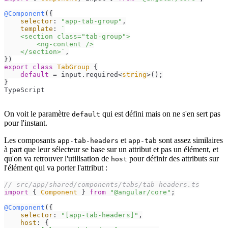
@Component
({

selector
: 
"app-tab-group"
,

template
: 
`

    <section class="tab-group">

        <ng-content />

    </section>`
,

export
class
TabGroup
 {

default
 = input.
required
<
string
>();

}
TypeScript
On voit le paramètre
qui est défini mais on ne s'en sert pas
default
pour l'instant.
Les composants
et
sont assez similaires
app-tab-headers
app-tab
à part que leur sélecteur se base sur un attribut et pas un élément, et
qu'on va retrouver l'utilisation de
pour définir des attributs sur
host
l'élément qui va porter l'attribut :
// src/app/shared/components/tabs/tab-headers.ts
import
 { 
Component
 } 
from
"@angular/core"
;

@Component
({

selector
: 
"[app-tab-headers]"
,

host
: {
