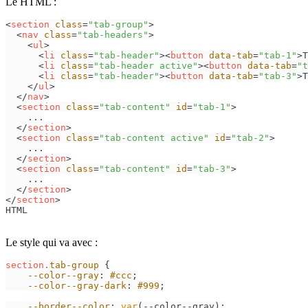
Le HTML :
<
section
class
=
"tab-group"
>
<
nav
class
=
"tab-headers"
>
<
ul
>
<
li
class
=
"tab-header"
>
<
button
data-tab
=
"tab-1"
>
T
<
li
class
=
"tab-header active"
>
<
button
data-tab
=
"t
<
li
class
=
"tab-header"
>
<
button
data-tab
=
"tab-3"
>
T
</
ul
>
</
nav
>
<
section
class
=
"tab-content"
id
=
"tab-1"
>
    ...

</
section
>
<
section
class
=
"tab-content active"
id
=
"tab-2"
>
    ...

</
section
>
<
section
class
=
"tab-content"
id
=
"tab-3"
>
    ...

</
section
>
</
section
>
HTML
Le style qui va avec :
section
.tab-group
 {

--color--gray
: 
#ccc
;

--color--gray-dark
: 
#999
;

--border--color
: 
var
(--color--gray);
