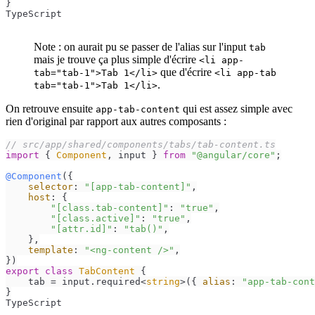
}
TypeScript
Note : on aurait pu se passer de l'alias sur l'input
tab
mais je trouve ça plus simple d'écrire
<li app-
que d'écrire
tab="tab-1">Tab 1</li>
<li app-tab
.
tab="tab-1">Tab 1</li>
On retrouve ensuite
qui est assez simple avec
app-tab-content
rien d'original par rapport aux autres composants :
// src/app/shared/components/tabs/tab-content.ts
import
 { 
Component
, input } 
from
"@angular/core"
;

@Component
({

selector
: 
"[app-tab-content]"
,

host
: {

"[class.tab-content]"
: 
"true"
,

"[class.active]"
: 
"true"
,

"[attr.id]"
: 
"tab()"
,

    },

template
: 
"<ng-content />"
,

export
class
TabContent
 {

    tab = input.
required
<
string
>({ 
alias
: 
"app-tab-cont
}
TypeScript