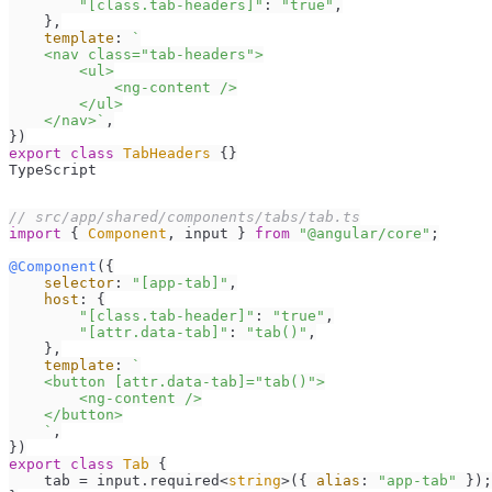
"[class.tab-headers]"
: 
"true"
,

    },

template
: 
`

    <nav class="tab-headers">

        <ul>

            <ng-content />

        </ul>

    </nav>`
,

export
class
TabHeaders
 {}
TypeScript
// src/app/shared/components/tabs/tab.ts
import
 { 
Component
, input } 
from
"@angular/core"
;

@Component
({

selector
: 
"[app-tab]"
,

host
: {

"[class.tab-header]"
: 
"true"
,

"[attr.data-tab]"
: 
"tab()"
,

    },

template
: 
`

    <button [attr.data-tab]="tab()">

        <ng-content />

    </button>

    `
,

export
class
Tab
 {

    tab = input.
required
<
string
>({ 
alias
: 
"app-tab"
 });
