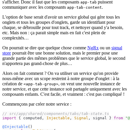
s'afficher. Donc il faut que les composants
puissent
app-tab
communiquer avec les composants
.
app-tab-content
L'option de base serait d'avoir un service global qui gère tous les
onglets et tous les groupes d'onglets, garde un identifiant pour
chaque, se débrouille pour tout track, et nettoyer quand y'a besoin,
etc. Mais non : ça parait simple mais en fait c'est plein de
complexités…
On pourrait se dire que quelque chose comme
NgRx
ou un
signal
store
pourrait être une bonne solution, mais le premier pose une
grande partie des mêmes problèmes que le service global, le second
n'apportera pas grand-chose de plus…
Alors on fait comment ? On va utiliser un service qu'on provide
nous-même avec un scope restreint à notre groupe d'onglet : à la
création de
, on veut une nouvelle instance de
<app-tab-group>
notre service, et que cette instance soit partagée uniquement avec les
composants enfants. C'est facile, et vraiment : c'est pas compliqué !
Commençons par créer notre service :
// src/app/shared/components/tabs/tab-state.ts
import
 { computed, 
Injectable
, 
Signal
, signal } 
from
"@
@Injectable