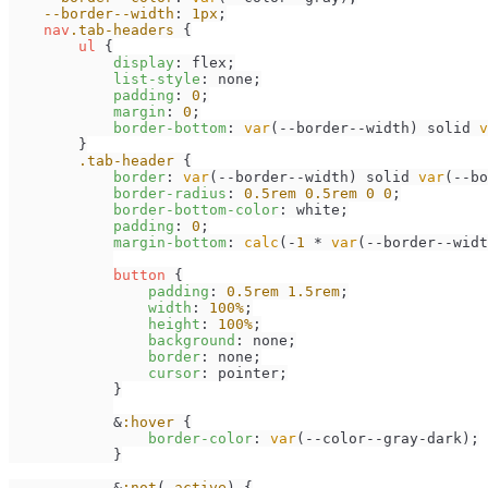
--border--width
: 
1px
;

nav
.tab-headers
 {

ul
 {

display
: flex;

list-style
: none;

padding
: 
0
;

margin
: 
0
;

border-bottom
: 
var
(--border--width) solid 
v
        }

.tab-header
 {

border
: 
var
(--border--width) solid 
var
(--bo
border-radius
: 
0.5rem
0.5rem
0
0
;

border-bottom-color
: white;

padding
: 
0
;

margin-bottom
: 
calc
(-
1
 * 
var
(--border--widt
button
 {

padding
: 
0.5rem
1.5rem
;

width
: 
100%
;

height
: 
100%
;

background
: none;

border
: none;

cursor
: pointer;

            }

            &
:hover
 {

border-color
: 
var
(--color--gray-dark);

            }

            &
:not
(
.active
) {
