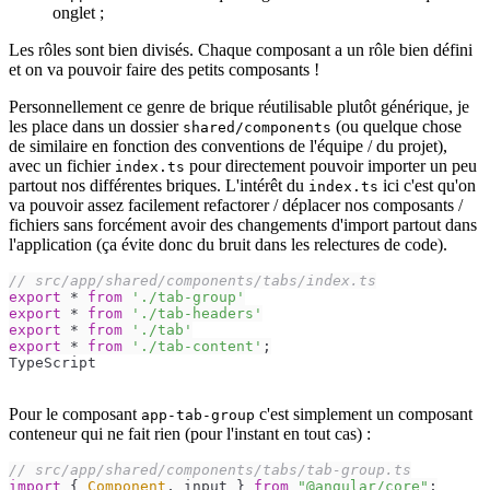
onglet ;
Les rôles sont bien divisés. Chaque composant a un rôle bien défini
et on va pouvoir faire des petits composants !
Personnellement ce genre de brique réutilisable plutôt générique, je
les place dans un dossier
(ou quelque chose
shared/components
de similaire en fonction des conventions de l'équipe / du projet),
avec un fichier
pour directement pouvoir importer un peu
index.ts
partout nos différentes briques. L'intérêt du
ici c'est qu'on
index.ts
va pouvoir assez facilement refactorer / déplacer nos composants /
fichiers sans forcément avoir des changements d'import partout dans
l'application (ça évite donc du bruit dans les relectures de code).
// src/app/shared/components/tabs/index.ts
export
 * 
from
'./tab-group'
export
 * 
from
'./tab-headers'
export
 * 
from
'./tab'
export
 * 
from
'./tab-content'
;
TypeScript
Pour le composant
c'est simplement un composant
app-tab-group
conteneur qui ne fait rien (pour l'instant en tout cas) :
// src/app/shared/components/tabs/tab-group.ts
import
 { 
Component
, input } 
from
"@angular/core"
;
