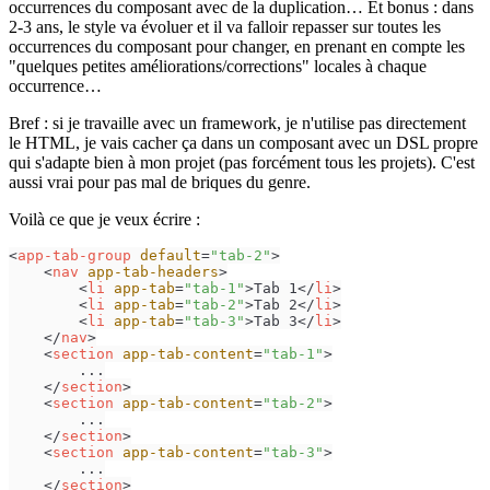
occurrences du composant avec de la duplication… Et bonus : dans
2-3 ans, le style va évoluer et il va falloir repasser sur toutes les
occurrences du composant pour changer, en prenant en compte les
"quelques petites améliorations/corrections" locales à chaque
occurrence…
Bref : si je travaille avec un framework, je n'utilise pas directement
le HTML, je vais cacher ça dans un composant avec un DSL propre
qui s'adapte bien à mon projet (pas forcément tous les projets). C'est
aussi vrai pour pas mal de briques du genre.
Voilà ce que je veux écrire :
<
app-tab-group
default
=
"tab-2"
>
<
nav
app-tab-headers
>
<
li
app-tab
=
"tab-1"
>
Tab 1
</
li
>
<
li
app-tab
=
"tab-2"
>
Tab 2
</
li
>
<
li
app-tab
=
"tab-3"
>
Tab 3
</
li
>
</
nav
>
<
section
app-tab-content
=
"tab-1"
>
        ...

</
section
>
<
section
app-tab-content
=
"tab-2"
>
        ...

</
section
>
<
section
app-tab-content
=
"tab-3"
>
        ...

</
section
>