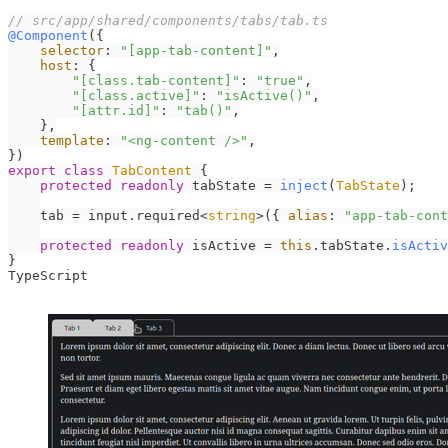
// src/app/shared/components/tabs/tab.ts
@Component
({

selector
: 
"[app-tab-content]"
,

host
: {

"[class.tab-content]"
: 
"true"
,

"[class.active]"
: 
"isActive()"
,

"[attr.id]"
: 
"tab()"
,

    },

template
: 
"<ng-content />"
,

export
class
TabContent
 {

protected
readonly
 tabState = 
inject
(
TabState
);

    tab = input.
required
<
string
>({ 
alias
: 
"app-tab-cont
protected
readonly
 isActive = 
this
.
tabState
.
isActiv
}
TypeScript