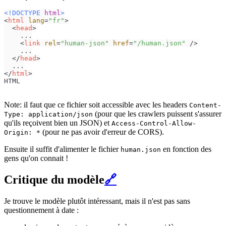
<!DOCTYPE 
html
>
<
html
lang
=
"fr"
>
<
head
>
    ...

<
link
rel
=
"human-json"
href
=
"/human.json"
 />
    ...

</
head
>
</
html
>
HTML
Note: il faut que ce fichier soit accessible avec les headers
Content-
(pour que les crawlers puissent s'assurer
Type: application/json
qu'ils reçoivent bien un JSON) et
Access-Control-Allow-
(pour ne pas avoir d'erreur de CORS).
Origin: *
Ensuite il suffit d'alimenter le fichier
en fonction des
human.json
gens qu'on connait !
Critique du modèle
🔗
Je trouve le modèle plutôt intéressant, mais il n'est pas sans
questionnement à date :