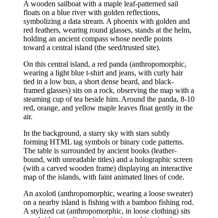
A wooden sailboat with a maple leaf-patterned sail
floats on a blue river with golden reflections,
symbolizing a data stream. A phoenix with golden and
red feathers, wearing round glasses, stands at the helm,
holding an ancient compass whose needle points
toward a central island (the seed/trusted site).
On this central island, a red panda (anthropomorphic,
wearing a light blue t-shirt and jeans, with curly hair
tied in a low bun, a short dense beard, and black-
framed glasses) sits on a rock, observing the map with a
steaming cup of tea beside him. Around the panda, 8-10
red, orange, and yellow maple leaves float gently in the
air.
In the background, a starry sky with stars subtly
forming HTML tag symbols or binary code patterns.
The table is surrounded by ancient books (leather-
bound, with unreadable titles) and a holographic screen
(with a carved wooden frame) displaying an interactive
map of the islands, with faint animated lines of code.
An axolotl (anthropomorphic, wearing a loose sweater)
on a nearby island is fishing with a bamboo fishing rod.
A stylized cat (anthropomorphic, in loose clothing) sits