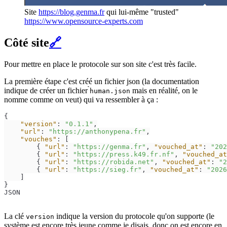
Site
https://blog.genma.fr
qui lui-même "trusted"
https://www.opensource-experts.com
Côté site
🔗
Pour mettre en place le protocole sur son site c'est très facile.
La première étape c'est créé un fichier json (la documentation
indique de créer un fichier ̀
mais en réalité, on le
human.json
nomme comme on veut) qui va ressembler à ça :
{
"version"
:
"0.1.1"
,
"url"
:
"https://anthonypena.fr"
,
"vouches"
:
[
{
"url"
:
"https://genma.fr"
,
"vouched_at"
:
"202
{
"url"
:
"https://press.k49.fr.nf"
,
"vouched_at
{
"url"
:
"https://robida.net"
,
"vouched_at"
:
"2
{
"url"
:
"https://sieg.fr"
,
"vouched_at"
:
"2026
]
}
JSON
La clé
indique la version du protocole qu'on supporte (le
version
système est encore très jeune comme je disais, donc on est encore en