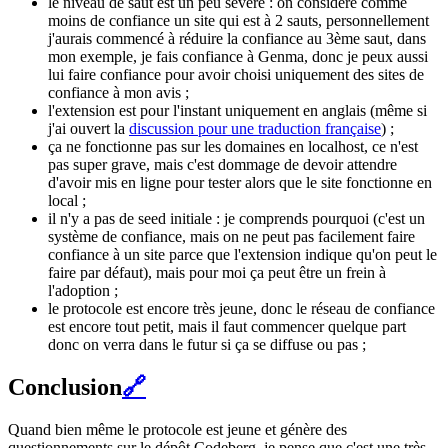
le niveau de saut est un peu sévère : on considère comme
moins de confiance un site qui est à 2 sauts, personnellement
j'aurais commencé à réduire la confiance au 3ème saut, dans
mon exemple, je fais confiance à Genma, donc je peux aussi
lui faire confiance pour avoir choisi uniquement des sites de
confiance à mon avis ;
l'extension est pour l'instant uniquement en anglais (même si
j'ai ouvert la
discussion pour une traduction française
) ;
ça ne fonctionne pas sur les domaines en localhost, ce n'est
pas super grave, mais c'est dommage de devoir attendre
d'avoir mis en ligne pour tester alors que le site fonctionne en
local ;
il n'y a pas de seed initiale : je comprends pourquoi (c'est un
système de confiance, mais on ne peut pas facilement faire
confiance à un site parce que l'extension indique qu'on peut le
faire par défaut), mais pour moi ça peut être un frein à
l'adoption ;
le protocole est encore très jeune, donc le réseau de confiance
est encore tout petit, mais il faut commencer quelque part
donc on verra dans le futur si ça se diffuse ou pas ;
Conclusion
🔗
Quand bien même le protocole est jeune et génère des
questionnements sur le dépôt Codeberg, je pense que c'est une très