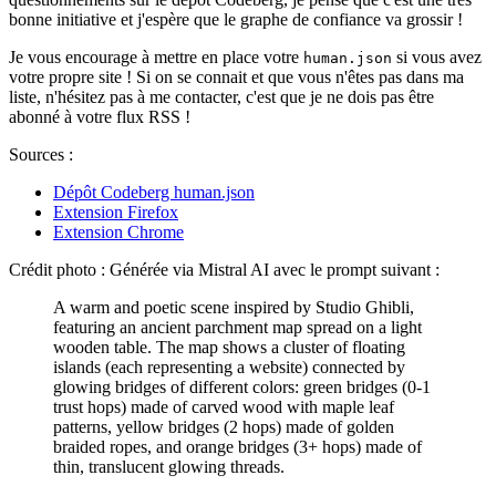
bonne initiative et j'espère que le graphe de confiance va grossir !
Je vous encourage à mettre en place votre
si vous avez
human.json
votre propre site ! Si on se connait et que vous n'êtes pas dans ma
liste, n'hésitez pas à me contacter, c'est que je ne dois pas être
abonné à votre flux RSS !
Sources :
Dépôt Codeberg human.json
Extension Firefox
Extension Chrome
Crédit photo : Générée via Mistral AI avec le prompt suivant :
A warm and poetic scene inspired by Studio Ghibli,
featuring an ancient parchment map spread on a light
wooden table. The map shows a cluster of floating
islands (each representing a website) connected by
glowing bridges of different colors: green bridges (0-1
trust hops) made of carved wood with maple leaf
patterns, yellow bridges (2 hops) made of golden
braided ropes, and orange bridges (3+ hops) made of
thin, translucent glowing threads.