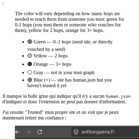
:
The color will vary depending on how many hops are
needed to reach them from someone you trust: green for
0-1 hops (you trust them or someone who vouches for
them), yellow for 2 hops, orange for 3+ hops.
🟢 Green — 0–1 hops (seed site, or directly
vouched by a seed)
🟡 Yellow — 2 hops
🟠 Orange — 3+ hops
⚪ Gray — not in your trust graph
🔵 Blue (+) — site has human.json but you
haven't trusted it yet
Il manque la bulle grise qui indique qu'il n'y a aucun
human.json
d'indiquer et donc l'extension ne peut pas donner d'information.
J'ai ensuite "Trusted" mon propre site et on voit que je peux
maintenant retirer ma confiance :