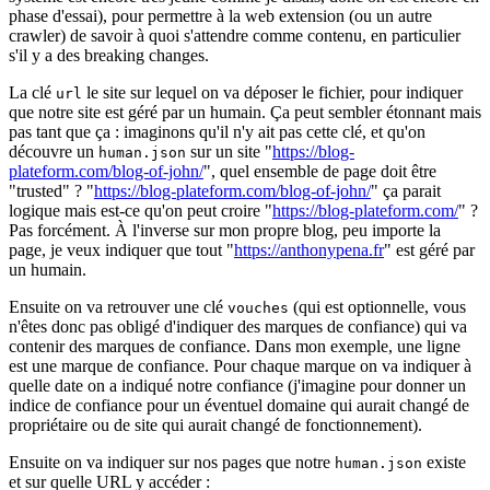
phase d'essai), pour permettre à la web extension (ou un autre
crawler) de savoir à quoi s'attendre comme contenu, en particulier
s'il y a des breaking changes.
La clé
le site sur lequel on va déposer le fichier, pour indiquer
url
que notre site est géré par un humain. Ça peut sembler étonnant mais
pas tant que ça : imaginons qu'il n'y ait pas cette clé, et qu'on
découvre un
sur un site "
https://blog-
human.json
plateform.com/blog-of-john/
", quel ensemble de page doit être
"trusted" ? "
https://blog-plateform.com/blog-of-john/
" ça parait
logique mais est-ce qu'on peut croire "
https://blog-plateform.com/
" ?
Pas forcément. À l'inverse sur mon propre blog, peu importe la
page, je veux indiquer que tout "
https://anthonypena.fr
" est géré par
un humain.
Ensuite on va retrouver une clé
(qui est optionnelle, vous
vouches
n'êtes donc pas obligé d'indiquer des marques de confiance) qui va
contenir des marques de confiance. Dans mon exemple, une ligne
est une marque de confiance. Pour chaque marque on va indiquer à
quelle date on a indiqué notre confiance (j'imagine pour donner un
indice de confiance pour un éventuel domaine qui aurait changé de
propriétaire ou de site qui aurait changé de fonctionnement).
Ensuite on va indiquer sur nos pages que notre
existe
human.json
et sur quelle URL y accéder :